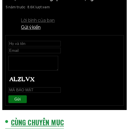
5 năm trước
8.6K lượt xem
Lời bình của bạn
Gửi ý kiến
Gửi
CÙNG CHUYÊN MỤC