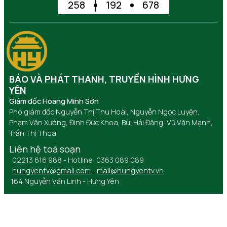
258
192
678
BÁO VÀ PHÁT THANH, TRUYỀN HÌNH HƯNG
YÊN
Giám đốc Hoàng Minh Sơn
Phó giám đốc Nguyễn Thị Thu Hoài, Nguyễn Ngọc Luyện,
Phạm Văn Xướng, Đinh Đức Khoa, Bùi Hải Đăng, Vũ Văn Mạnh,
Trần Thị Thoa
Liên hệ toà soạn
02213 616 988 - Hotline: 0363 089 089
hungyentv@gmail.com
-
mail@hungyentv.vn
164 Nguyễn Văn Linh - Hưng Yên