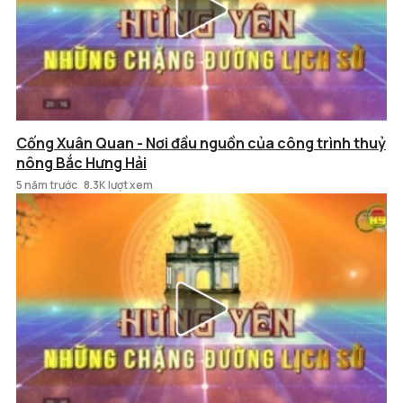
Cống Xuân Quan - Nơi đầu nguồn của công trình thuỷ
nông Bắc Hưng Hải
5 năm trước
8.3K lượt xem