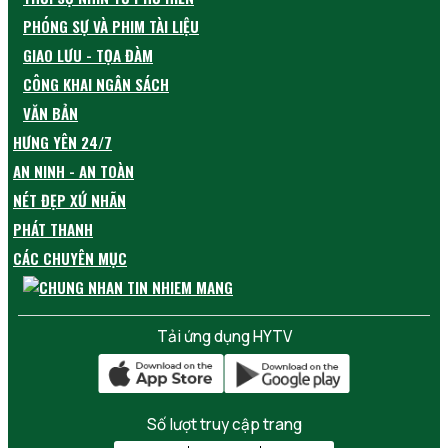
PHÓNG SỰ VÀ PHIM TÀI LIỆU
GIAO LƯU - TỌA ĐÀM
CÔNG KHAI NGÂN SÁCH
VĂN BẢN
HƯNG YÊN 24/7
AN NINH - AN TOÀN
NÉT ĐẸP XỨ NHÃN
PHÁT THANH
CÁC CHUYÊN MỤC
Tải ứng dụng HYTV
Số lượt truy cập trang