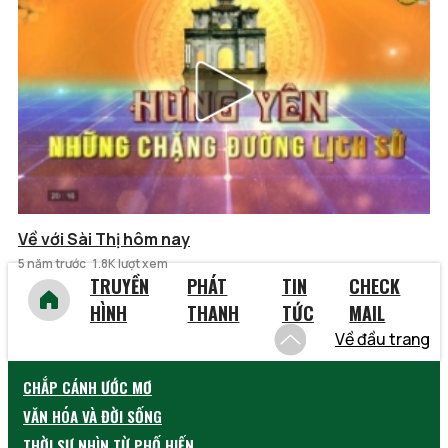
Về với Sài Thị hôm nay
5 năm trước
1.8K lượt xem
TRUYỀN
PHÁT
TIN
CHECK
HÌNH
THANH
TỨC
MAIL
Về đầu trang
CHẮP CÁNH ƯỚC MƠ
VĂN HÓA VÀ ĐỜI SỐNG
THỜI SỰ NHÌN TỪ PHỐ HIẾN