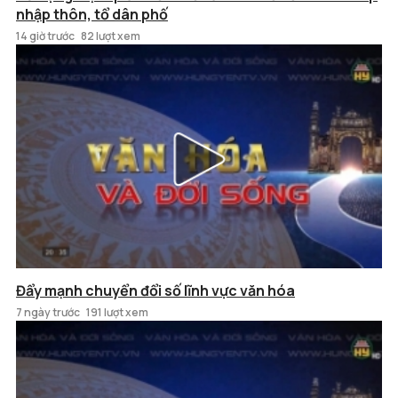
nhập thôn, tổ dân phố
14 giờ trước
82 lượt xem
Đẩy mạnh chuyển đổi số lĩnh vực văn hóa
7 ngày trước
191 lượt xem