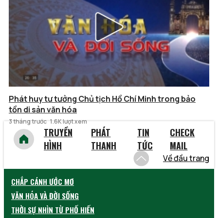
Phát huy tư tưởng Chủ tịch Hồ Chí Minh trong bảo
tồn di sản văn hóa
3 tháng trước
1.6K lượt xem
TRUYỀN
PHÁT
TIN
CHECK
HÌNH
THANH
TỨC
MAIL
Về đầu trang
CHẮP CÁNH ƯỚC MƠ
VĂN HÓA VÀ ĐỜI SỐNG
THỜI SỰ NHÌN TỪ PHỐ HIẾN