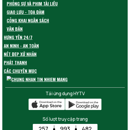
PHÓNG SỰ VÀ PHIM TÀI LIỆU
GIAO LƯU - TỌA ĐÀM
CÔNG KHAI NGÂN SÁCH
VĂN BẢN
HƯNG YÊN 24/7
AN NINH - AN TOÀN
NÉT ĐẸP XỨ NHÃN
PHÁT THANH
CÁC CHUYÊN MỤC
Tải ứng dụng HYTV
Số lượt truy cập trang
257
993
482