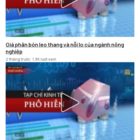
Giá phân bón leo thang và nỗi lo của ngành nông
nghiệp
2 tháng trước
1.9K lượt xem