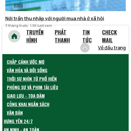
Nới trần thu nhập với người mua nhà ở xã hội
3 tháng trước
1.5K lượt xem
TRUYỀN
PHÁT
TIN
CHECK
HÌNH
THANH
TỨC
MAIL
Về đầu trang
CHẮP CÁNH ƯỚC MƠ
VĂN HÓA VÀ ĐỜI SỐNG
THỜI SỰ NHÌN TỪ PHỐ HIẾN
PHÓNG SỰ VÀ PHIM TÀI LIỆU
GIAO LƯU - TỌA ĐÀM
CÔNG KHAI NGÂN SÁCH
VĂN BẢN
HƯNG YÊN 24/7
AN NINH - AN TOÀN