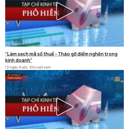
“Làm sạch mã số thuế - Tháo gỡ điểm nghẽn trong
kinh doanh”
12 ngày trước
834 lượt xem