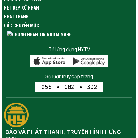
NÉT ĐẸP XỨ NHÃN
PHÁT THANH
CÁC CHUYÊN MỤC
Tải ứng dụng HYTV
Số lượt truy cập trang
258
082
302
BÁO VÀ PHÁT THANH, TRUYỀN HÌNH HƯNG