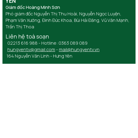
YÊN
Giám đốc Hoàng Minh Sơn
Phó giám đốc Nguyễn Thị Thu Hoài, Nguyễn Ngọc Luyện,
Phạm Văn Xướng, Đinh Đức Khoa, Bùi Hải Đăng, Vũ Văn Mạnh,
Trần Thị Thoa
Liên hệ toà soạn
02213 616 988 - Hotline: 0363 089 089
hungyentv@gmail.com
-
mail@hungyentv.vn
164 Nguyễn Văn Linh - Hưng Yên