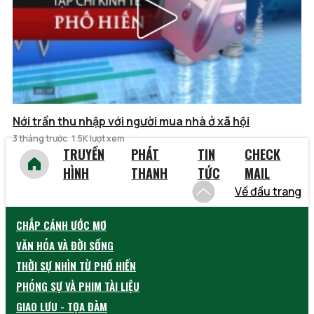
Nới trần thu nhập với người mua nhà ở xã hội
3 tháng trước
1.5K lượt xem
TRUYỀN
PHÁT
TIN
CHECK
HÌNH
THANH
TỨC
MAIL
Về đầu trang
CHẮP CÁNH ƯỚC MƠ
VĂN HÓA VÀ ĐỜI SỐNG
THỜI SỰ NHÌN TỪ PHỐ HIẾN
PHÓNG SỰ VÀ PHIM TÀI LIỆU
GIAO LƯU - TỌA ĐÀM