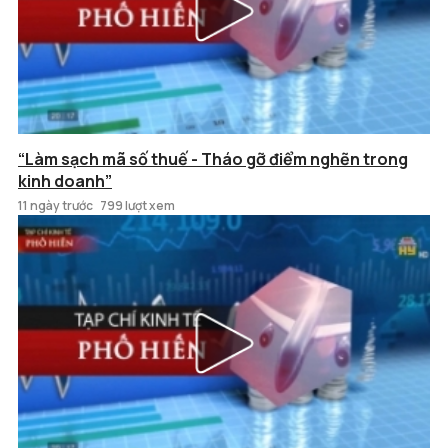
“Làm sạch mã số thuế - Tháo gỡ điểm nghẽn trong
kinh doanh”
11 ngày trước
799 lượt xem