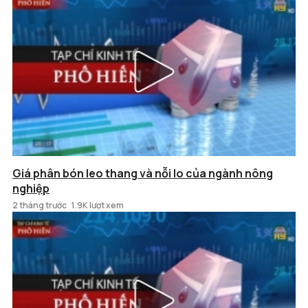
Giá phân bón leo thang và nỗi lo của ngành nông
nghiệp
2 tháng trước
1.9K lượt xem