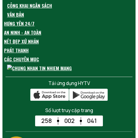
CÔNG KHAI NGÂN SÁCH
VĂN BẢN
HƯNG YÊN 24/7
AN NINH - AN TOÀN
NÉT ĐẸP XỨ NHÃN
PHÁT THANH
CÁC CHUYÊN MỤC
Tải ứng dụng HYTV
Số lượt truy cập trang
258
002
041