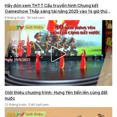
Hãy đón xem THTT Cầu truyền hình Chung kết
Gameshow Thắp sáng tài năng 2025 vào 14 giờ thứ 7,
ngày 13/12/2025, trên kênh Truyền hình và các nền
8 tháng trước
9K lượt xem
tảng số của Báo và PTTH Hưng Yên.
Giới thiệu chương trình: Hưng Yên tiến lên cùng đất
nước
12 tháng trước
5.6K lượt xem