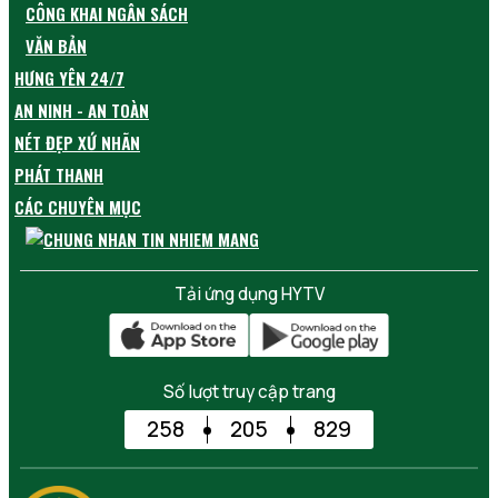
CÔNG KHAI NGÂN SÁCH
VĂN BẢN
HƯNG YÊN 24/7
AN NINH - AN TOÀN
NÉT ĐẸP XỨ NHÃN
PHÁT THANH
CÁC CHUYÊN MỤC
Tải ứng dụng HYTV
Số lượt truy cập trang
258
205
829