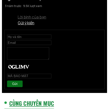
3 năm trước
9.5K lượt xem
Lời bình của bạn
Gửi ý kiến
Gửi
CÙNG CHUYÊN MỤC