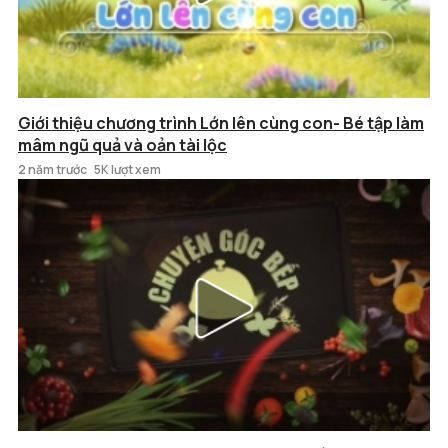
Giới thiệu chương trình Lớn lên cùng con- Bé tập làm
mâm ngũ quả và oản tài lộc
2 năm trước
5K lượt xem