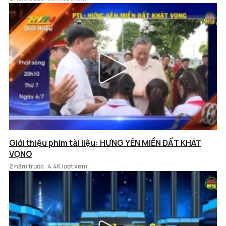
Giới thiệu phim tài liệu: HƯNG YÊN MIỀN ĐẤT KHÁT
VỌNG
2 năm trước
4.4K lượt xem