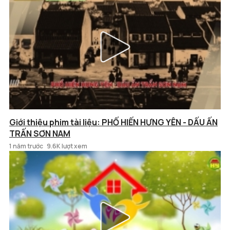
Giới thiệu phim tài liệu: PHỐ HIẾN HƯNG YÊN - DẤU ẤN
TRẤN SƠN NAM
1 năm trước
9.6K lượt xem