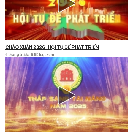
CHÀO XUÂN 2026: HỘI TỤ ĐỂ PHÁT TRIỂN
6 tháng trước
6.8K lượt xem