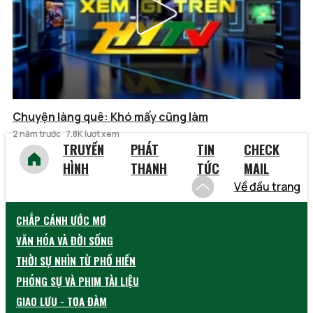
Chuyện làng quê: Khó mấy cũng làm
2 năm trước
7.8K lượt xem
TRUYỀN
PHÁT
TIN
CHECK
HÌNH
THANH
TỨC
MAIL
Về đầu trang
CHẮP CÁNH ƯỚC MƠ
VĂN HÓA VÀ ĐỜI SỐNG
THỜI SỰ NHÌN TỪ PHỐ HIẾN
PHÓNG SỰ VÀ PHIM TÀI LIỆU
GIAO LƯU - TỌA ĐÀM