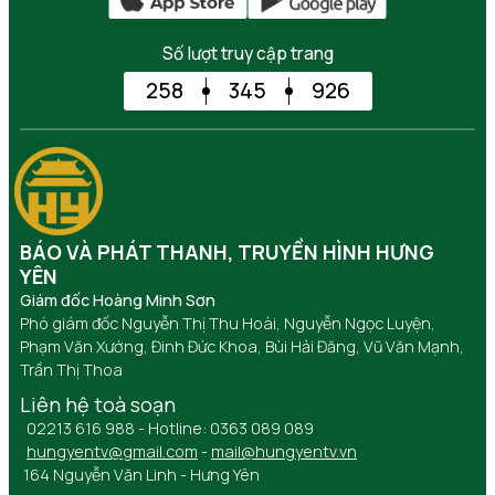
Số lượt truy cập trang
258
345
926
BÁO VÀ PHÁT THANH, TRUYỀN HÌNH HƯNG
YÊN
Giám đốc Hoàng Minh Sơn
Phó giám đốc Nguyễn Thị Thu Hoài, Nguyễn Ngọc Luyện,
Phạm Văn Xướng, Đinh Đức Khoa, Bùi Hải Đăng, Vũ Văn Mạnh,
Trần Thị Thoa
Liên hệ toà soạn
02213 616 988 - Hotline: 0363 089 089
hungyentv@gmail.com
-
mail@hungyentv.vn
164 Nguyễn Văn Linh - Hưng Yên