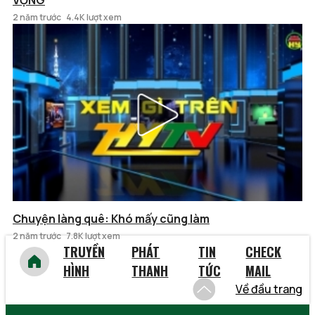
VỌNG
2 năm trước
4.4K lượt xem
Chuyện làng quê: Khó mấy cũng làm
2 năm trước
7.8K lượt xem
TRUYỀN
PHÁT
TIN
CHECK
HÌNH
THANH
TỨC
MAIL
Về đầu trang