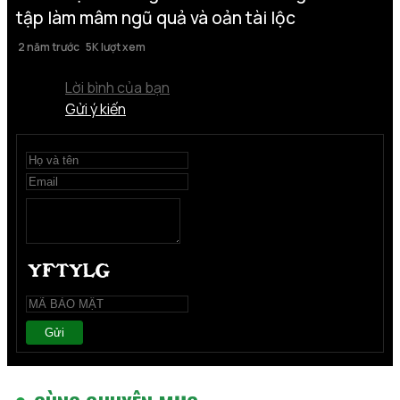
tập làm mâm ngũ quả và oản tài lộc
2 năm trước
5K lượt xem
Lời bình của bạn
Gửi ý kiến
Gửi