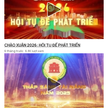
CHÀO XUÂN 2026: HỘI TỤ ĐỂ PHÁT TRIỂN
6 tháng trước
6.8K lượt xem