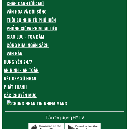
CHẮP CÁNH ƯỚC MƠ
VĂN HÓA VÀ ĐỜI SỐNG
THỜI SỰ NHÌN TỪ PHỐ HIẾN
PHÓNG SỰ VÀ PHIM TÀI LIỆU
GIAO LƯU - TỌA ĐÀM
CÔNG KHAI NGÂN SÁCH
VĂN BẢN
HƯNG YÊN 24/7
AN NINH - AN TOÀN
NÉT ĐẸP XỨ NHÃN
PHÁT THANH
CÁC CHUYÊN MỤC
Tải ứng dụng HYTV