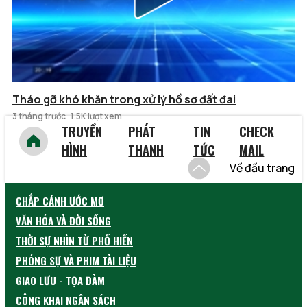
Tháo gỡ khó khăn trong xử lý hồ sơ đất đai
3 tháng trước
1.5K lượt xem
TRUYỀN
PHÁT
TIN
CHECK
HÌNH
THANH
TỨC
MAIL
Về đầu trang
CHẮP CÁNH ƯỚC MƠ
VĂN HÓA VÀ ĐỜI SỐNG
THỜI SỰ NHÌN TỪ PHỐ HIẾN
PHÓNG SỰ VÀ PHIM TÀI LIỆU
GIAO LƯU - TỌA ĐÀM
CÔNG KHAI NGÂN SÁCH