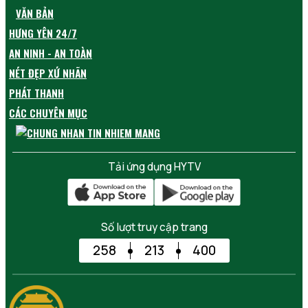
VĂN BẢN
HƯNG YÊN 24/7
AN NINH - AN TOÀN
NÉT ĐẸP XỨ NHÃN
PHÁT THANH
CÁC CHUYÊN MỤC
Tải ứng dụng HYTV
Số lượt truy cập trang
258
213
400