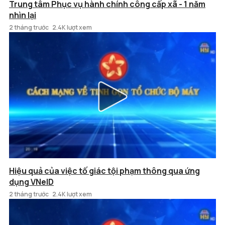
Trung tâm Phục vụ hành chính công cấp xã - 1 năm
nhìn lại
2 tháng trước
2.4K lượt xem
Hiệu quả của việc tố giác tội phạm thông qua ứng
dụng VNeID
2 tháng trước
2.4K lượt xem