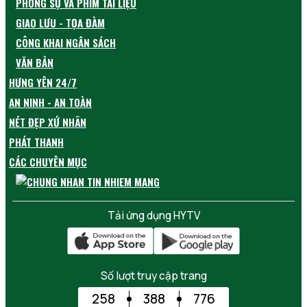
PHÓNG SỰ VÀ PHIM TÀI LIỆU
GIAO LƯU - TỌA ĐÀM
CÔNG KHAI NGÂN SÁCH
VĂN BẢN
HƯNG YÊN 24/7
AN NINH - AN TOÀN
NÉT ĐẸP XỨ NHÃN
PHÁT THANH
CÁC CHUYÊN MỤC
Tải ứng dụng HYTV
Số lượt truy cập trang
258
388
776