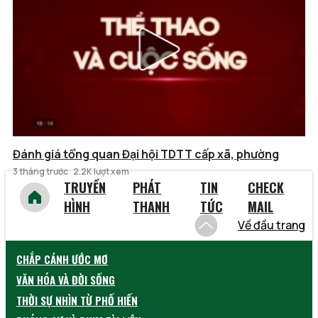
Đánh giá tổng quan Đại hội TDTT cấp xã, phường
3 tháng trước
2.2K lượt xem
TRUYỀN
PHÁT
TIN
CHECK
HÌNH
THANH
TỨC
MAIL
Về đầu trang
CHẮP CÁNH ƯỚC MƠ
VĂN HÓA VÀ ĐỜI SỐNG
THỜI SỰ NHÌN TỪ PHỐ HIẾN