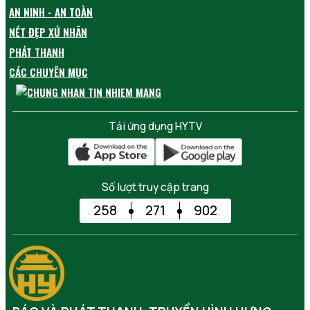
AN NINH - AN TOÀN
NÉT ĐẸP XỨ NHÃN
PHÁT THANH
CÁC CHUYÊN MỤC
Tải ứng dụng HYTV
Số lượt truy cập trang
258
271
902