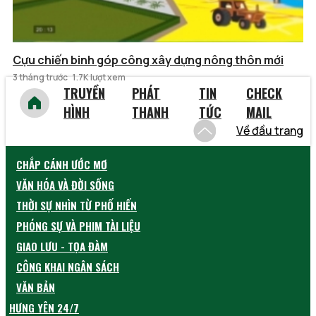
Cựu chiến binh góp công xây dựng nông thôn mới
3 tháng trước
1.7K lượt xem
TRUYỀN
PHÁT
TIN
CHECK
HÌNH
THANH
TỨC
MAIL
Về đầu trang
CHẮP CÁNH ƯỚC MƠ
VĂN HÓA VÀ ĐỜI SỐNG
THỜI SỰ NHÌN TỪ PHỐ HIẾN
PHÓNG SỰ VÀ PHIM TÀI LIỆU
GIAO LƯU - TỌA ĐÀM
CÔNG KHAI NGÂN SÁCH
VĂN BẢN
HƯNG YÊN 24/7