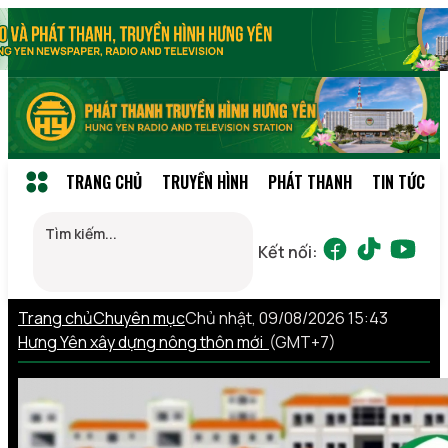
TRANG CHỦ
TRUYỀN HÌNH
PHÁT THANH
TIN TỨC
Kết nối:
Trang chủ
Chuyên mục
Chủ nhật, 09/08/2026 15:43
Hưng Yên xây dựng nông thôn mới
(GMT+7)