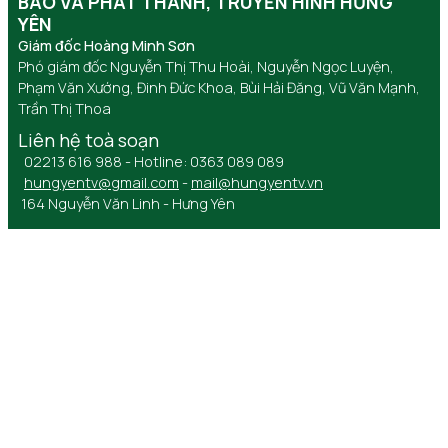
BÁO VÀ PHÁT THANH, TRUYỀN HÌNH HƯNG
YÊN
Giám đốc Hoàng Minh Sơn
Phó giám đốc Nguyễn Thị Thu Hoài, Nguyễn Ngọc Luyện,
Phạm Văn Xướng, Đinh Đức Khoa, Bùi Hải Đăng, Vũ Văn Mạnh,
Trần Thị Thoa
Liên hệ toà soạn
02213 616 988 - Hotline: 0363 089 089
hungyentv@gmail.com
-
mail@hungyentv.vn
164 Nguyễn Văn Linh - Hưng Yên