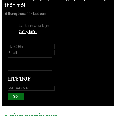
thôn mới
6 tháng trước
1.1K lượt xem
Lời bình của bạn
Gửi ý kiến
Gửi