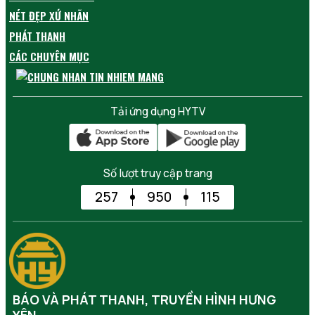
NÉT ĐẸP XỨ NHÃN
PHÁT THANH
CÁC CHUYÊN MỤC
Tải ứng dụng HYTV
Số lượt truy cập trang
257
950
115
BÁO VÀ PHÁT THANH, TRUYỀN HÌNH HƯNG
YÊN