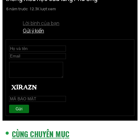
6 năm trước
12.3K lượt xem
Lời bình của bạn
Gửi ý kiến
Gửi
CÙNG CHUYÊN MỤC