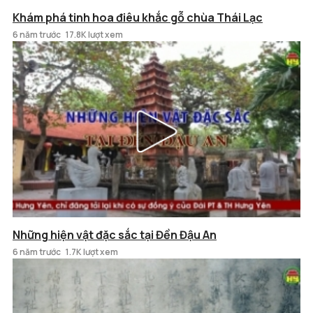
Khám phá tinh hoa điêu khắc gỗ chùa Thái Lạc
6 năm trước
17.8K lượt xem
Những hiện vật đặc sắc tại Đền Đậu An
6 năm trước
1.7K lượt xem