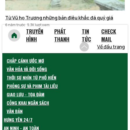
Từ Vũ họ Trương những bản điêu khắc đá quý giá
6 năm trước
5.3K lượt xem
TRUYỀN
PHÁT
TIN
CHECK
HÌNH
THANH
TỨC
MAIL
Về đầu trang
CHẮP CÁNH ƯỚC MƠ
VĂN HÓA VÀ ĐỜI SỐNG
THỜI SỰ NHÌN TỪ PHỐ HIẾN
PHÓNG SỰ VÀ PHIM TÀI LIỆU
GIAO LƯU - TỌA ĐÀM
CÔNG KHAI NGÂN SÁCH
VĂN BẢN
HƯNG YÊN 24/7
AN NINH - AN TOÀN