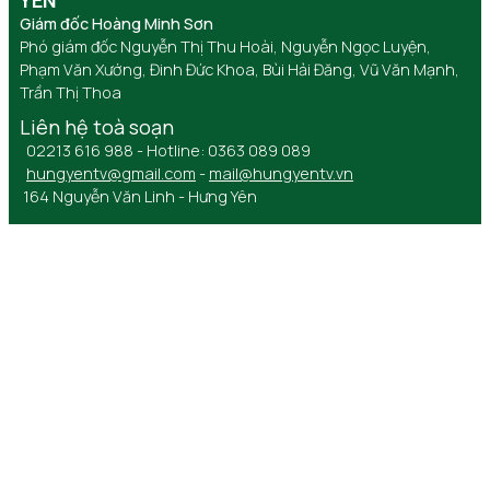
Giám đốc Hoàng Minh Sơn
Phó giám đốc Nguyễn Thị Thu Hoài, Nguyễn Ngọc Luyện,
Phạm Văn Xướng, Đinh Đức Khoa, Bùi Hải Đăng, Vũ Văn Mạnh,
Trần Thị Thoa
Liên hệ toà soạn
02213 616 988 - Hotline: 0363 089 089
hungyentv@gmail.com
-
mail@hungyentv.vn
164 Nguyễn Văn Linh - Hưng Yên