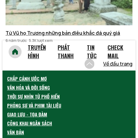
Từ Vũ họ Trương những bản điêu khắc đá quý giá
6 năm trước
5.3K lượt xem
TRUYỀN
PHÁT
TIN
CHECK
HÌNH
THANH
TỨC
MAIL
Về đầu trang
CHẮP CÁNH ƯỚC MƠ
VĂN HÓA VÀ ĐỜI SỐNG
THỜI SỰ NHÌN TỪ PHỐ HIẾN
PHÓNG SỰ VÀ PHIM TÀI LIỆU
GIAO LƯU - TỌA ĐÀM
CÔNG KHAI NGÂN SÁCH
VĂN BẢN