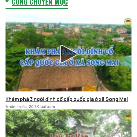
CÙNG CHUYÊN MỤC
Khám phá 3 ngôi đình cổ cấp quốc gia ở xã Song Mai
6 năm trước
20.5K lượt xem