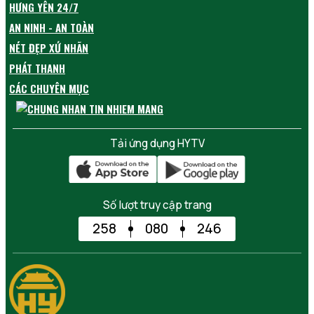
HƯNG YÊN 24/7
AN NINH - AN TOÀN
NÉT ĐẸP XỨ NHÃN
PHÁT THANH
CÁC CHUYÊN MỤC
Tải ứng dụng HYTV
Số lượt truy cập trang
258
080
246