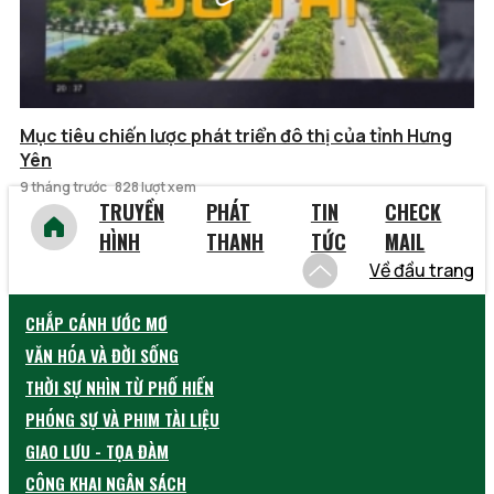
Mục tiêu chiến lược phát triển đô thị của tỉnh Hưng
Yên
9 tháng trước
828 lượt xem
TRUYỀN
PHÁT
TIN
CHECK
HÌNH
THANH
TỨC
MAIL
Về đầu trang
CHẮP CÁNH ƯỚC MƠ
VĂN HÓA VÀ ĐỜI SỐNG
THỜI SỰ NHÌN TỪ PHỐ HIẾN
PHÓNG SỰ VÀ PHIM TÀI LIỆU
GIAO LƯU - TỌA ĐÀM
CÔNG KHAI NGÂN SÁCH