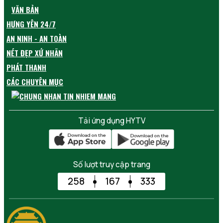
VĂN BẢN
HƯNG YÊN 24/7
AN NINH - AN TOÀN
NÉT ĐẸP XỨ NHÃN
PHÁT THANH
CÁC CHUYÊN MỤC
Tải ứng dụng HYTV
Số lượt truy cập trang
258
167
333