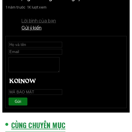
1 năm trước
1K lượt xem
Lời bình của bạn
Gửi ý kiến
Gửi
CÙNG CHUYÊN MỤC