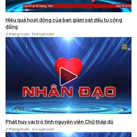
Hiệu quả hoạt động của ban giám sát đầu tư cộng
đồng
2 tháng trước
548 lượt xem
Phát huy vai trò tình nguyện viên Chữ thập đỏ
2 tháng trước
414 lượt xem