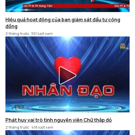
Hiệu quả hoạt động của ban giám sát đầu tư cộng
đồng
2 tháng trước
551 lượt xem
Phát huy vai trò tình nguyện viên Chữ thập đỏ
2 tháng trước
416 lượt xem