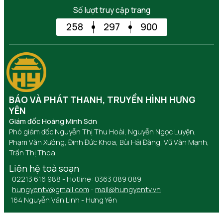
Số lượt truy cập trang
258
297
900
BÁO VÀ PHÁT THANH, TRUYỀN HÌNH HƯNG
YÊN
Giám đốc Hoàng Minh Sơn
Phó giám đốc Nguyễn Thị Thu Hoài, Nguyễn Ngọc Luyện,
Phạm Văn Xướng, Đinh Đức Khoa, Bùi Hải Đăng, Vũ Văn Mạnh,
Trần Thị Thoa
Liên hệ toà soạn
02213 616 988 - Hotline: 0363 089 089
hungyentv@gmail.com
-
mail@hungyentv.vn
164 Nguyễn Văn Linh - Hưng Yên