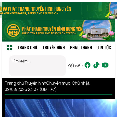
TRANG CHỦ
TRUYỀN HÌNH
PHÁT THANH
TIN TỨC
Kết nối:
Trang chủ
Truyền hình
Chuyên mục
Chủ nhật,
09/08/2026 23:37 (GMT+7)