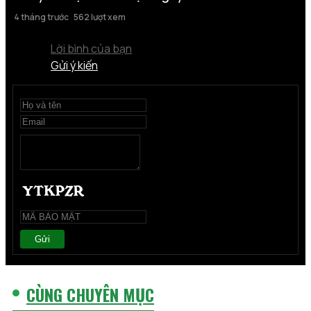
4 tháng trước
562 lượt xem
Lời bình của bạn
Gửi ý kiến
Gửi
CÙNG CHUYÊN MỤC