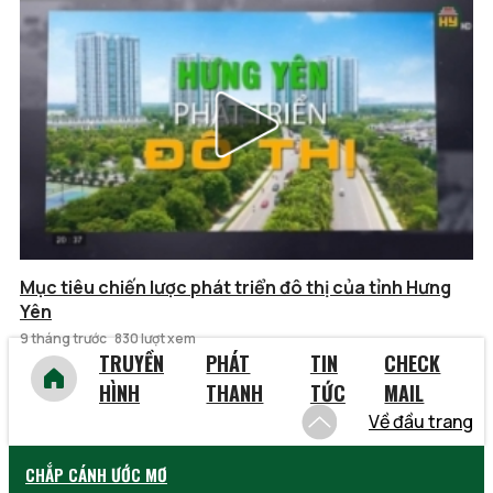
Mục tiêu chiến lược phát triển đô thị của tỉnh Hưng
Yên
9 tháng trước
830 lượt xem
TRUYỀN
PHÁT
TIN
CHECK
HÌNH
THANH
TỨC
MAIL
Về đầu trang
CHẮP CÁNH ƯỚC MƠ