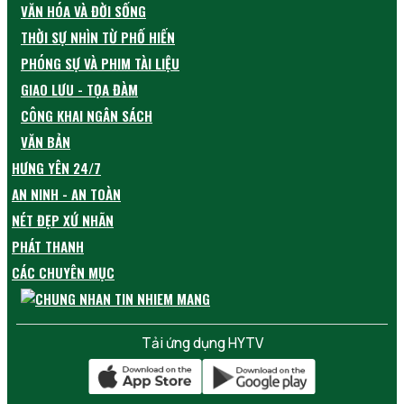
VĂN HÓA VÀ ĐỜI SỐNG
THỜI SỰ NHÌN TỪ PHỐ HIẾN
PHÓNG SỰ VÀ PHIM TÀI LIỆU
GIAO LƯU - TỌA ĐÀM
CÔNG KHAI NGÂN SÁCH
VĂN BẢN
HƯNG YÊN 24/7
AN NINH - AN TOÀN
NÉT ĐẸP XỨ NHÃN
PHÁT THANH
CÁC CHUYÊN MỤC
Tải ứng dụng HYTV