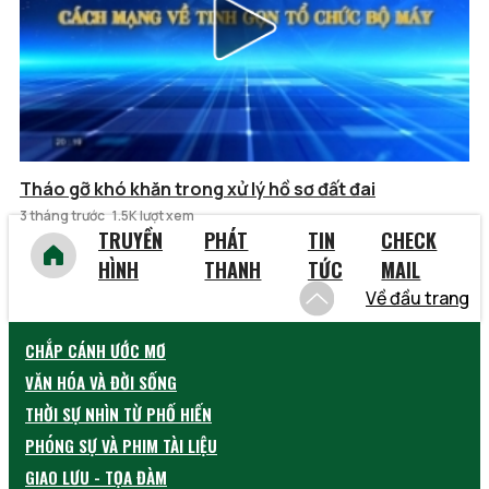
Tháo gỡ khó khăn trong xử lý hồ sơ đất đai
3 tháng trước
1.5K lượt xem
TRUYỀN
PHÁT
TIN
CHECK
HÌNH
THANH
TỨC
MAIL
Về đầu trang
CHẮP CÁNH ƯỚC MƠ
VĂN HÓA VÀ ĐỜI SỐNG
THỜI SỰ NHÌN TỪ PHỐ HIẾN
PHÓNG SỰ VÀ PHIM TÀI LIỆU
GIAO LƯU - TỌA ĐÀM