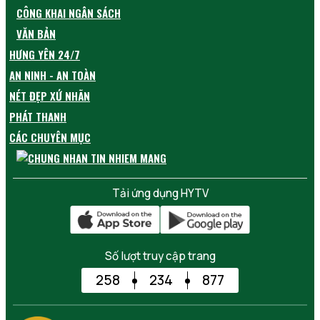
CÔNG KHAI NGÂN SÁCH
VĂN BẢN
HƯNG YÊN 24/7
AN NINH - AN TOÀN
NÉT ĐẸP XỨ NHÃN
PHÁT THANH
CÁC CHUYÊN MỤC
Tải ứng dụng HYTV
Số lượt truy cập trang
258
234
877