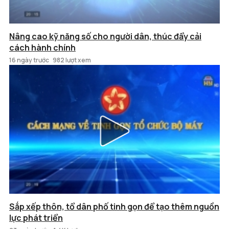
Nâng cao kỹ năng số cho người dân, thúc đẩy cải
cách hành chính
16 ngày trước
982 lượt xem
Sắp xếp thôn, tổ dân phố tinh gọn để tạo thêm nguồn
lực phát triển