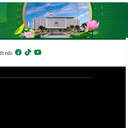
ết nối: