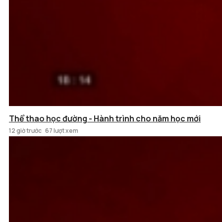
Thể thao học đường - Hành trình cho năm học mới
12 giờ trước
67 lượt xem