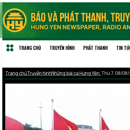
TRANG CHỦ
TRUYỀN HÌNH
PHÁT THANH
TIN TỨ
Trang chủ
Truyền hình
Những bài ca Hưng Yên
Thứ 7, 08/08