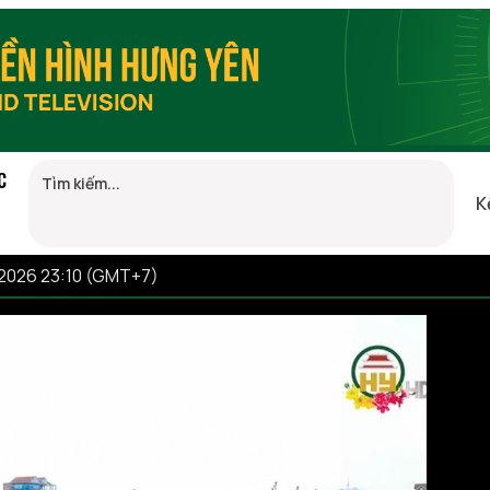
C
K
/2026 23:10 (GMT+7)