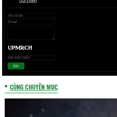
Gửi ý kiến
Gửi
CÙNG CHUYÊN MỤC