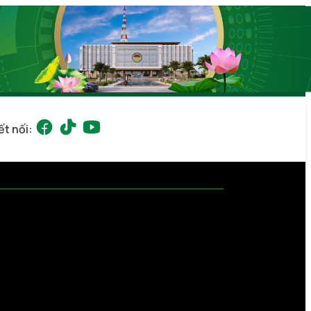
ết nối: