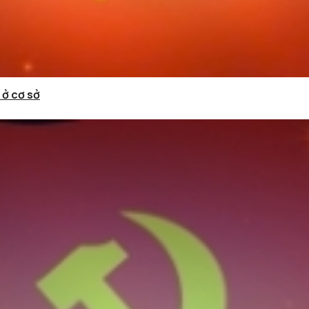
 ở cơ sở