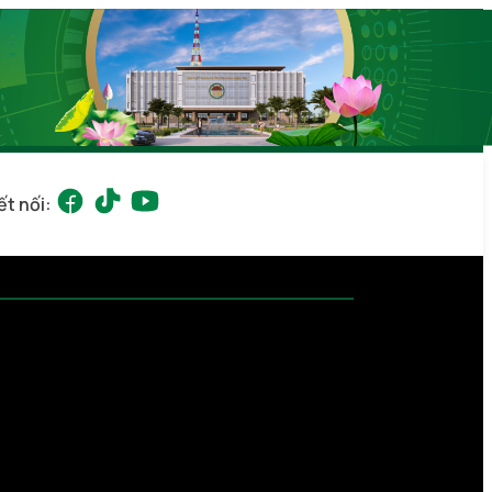
ết nối: