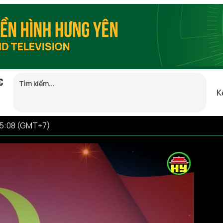
C
K
05:08 (GMT+7)