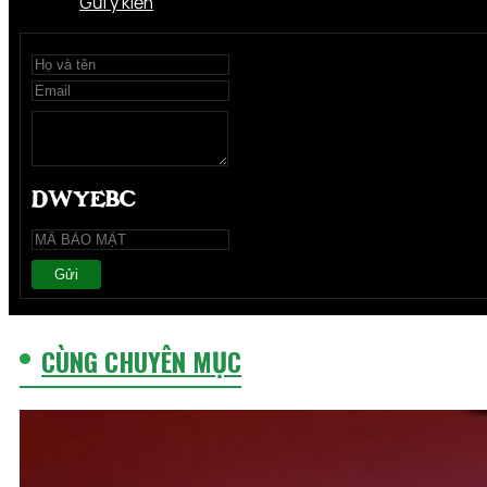
Gửi ý kiến
Gửi
CÙNG CHUYÊN MỤC