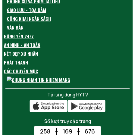
PHÓNG SỰ VÀ PHIM TÀI LIỆU
GIAO LƯU - TỌA ĐÀM
CÔNG KHAI NGÂN SÁCH
VĂN BẢN
HƯNG YÊN 24/7
AN NINH - AN TOÀN
NÉT ĐẸP XỨ NHÃN
PHÁT THANH
CÁC CHUYÊN MỤC
Tải ứng dụng HYTV
Số lượt truy cập trang
258
169
676