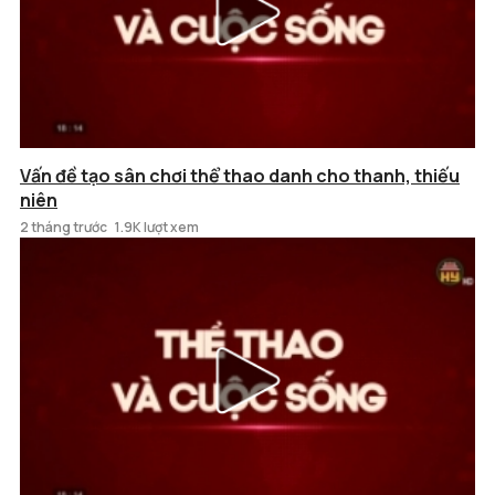
Vấn đề tạo sân chơi thể thao danh cho thanh, thiếu
niên
2 tháng trước
1.9K lượt xem