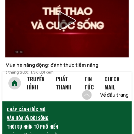
Mùa hè năng động: đánh thức tiềm năng
3 tháng trước
1.9K lượt xem
TRUYỀN
PHÁT
TIN
CHECK
HÌNH
THANH
TỨC
MAIL
Về đầu trang
CHẮP CÁNH ƯỚC MƠ
VĂN HÓA VÀ ĐỜI SỐNG
THỜI SỰ NHÌN TỪ PHỐ HIẾN