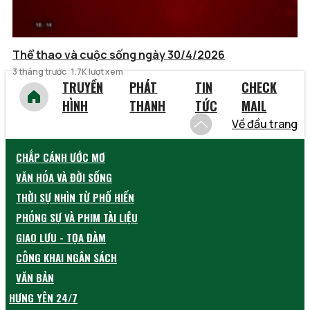
Thể thao và cuộc sống ngày 30/4/2026
3 tháng trước
1.7K lượt xem
TRUYỀN
PHÁT
TIN
CHECK
HÌNH
THANH
TỨC
MAIL
Về đầu trang
CHẮP CÁNH ƯỚC MƠ
VĂN HÓA VÀ ĐỜI SỐNG
THỜI SỰ NHÌN TỪ PHỐ HIẾN
PHÓNG SỰ VÀ PHIM TÀI LIỆU
GIAO LƯU - TỌA ĐÀM
CÔNG KHAI NGÂN SÁCH
VĂN BẢN
HƯNG YÊN 24/7