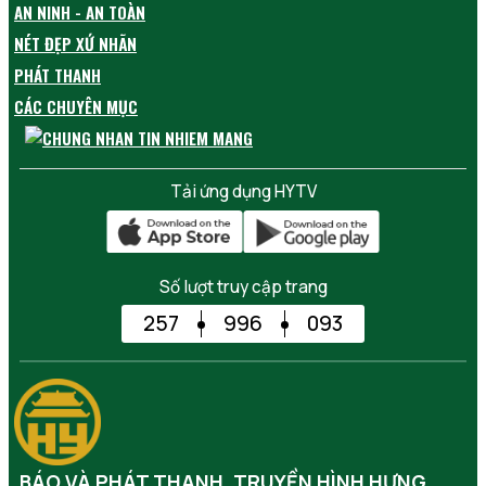
AN NINH - AN TOÀN
NÉT ĐẸP XỨ NHÃN
PHÁT THANH
CÁC CHUYÊN MỤC
Tải ứng dụng HYTV
Số lượt truy cập trang
257
996
093
BÁO VÀ PHÁT THANH, TRUYỀN HÌNH HƯNG