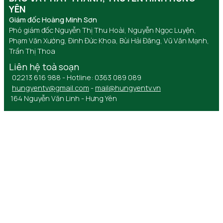
YÊN
Giám đốc Hoàng Minh Sơn
Phó giám đốc Nguyễn Thị Thu Hoài, Nguyễn Ngọc Luyện,
Phạm Văn Xướng, Đinh Đức Khoa, Bùi Hải Đăng, Vũ Văn Mạnh,
Trần Thị Thoa
Liên hệ toà soạn
02213 616 988 - Hotline: 0363 089 089
hungyentv@gmail.com
-
mail@hungyentv.vn
164 Nguyễn Văn Linh - Hưng Yên