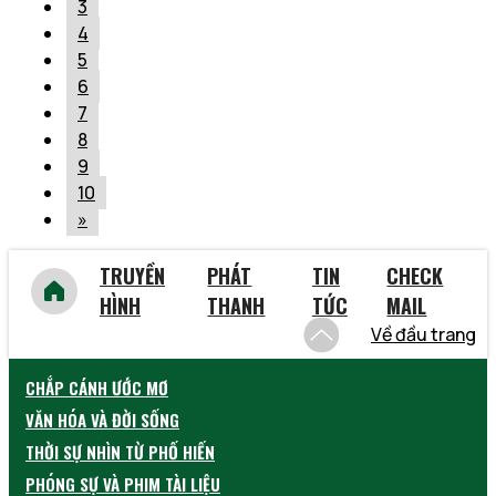
3
4
5
6
7
8
9
10
»
TRUYỀN
PHÁT
TIN
CHECK
HÌNH
THANH
TỨC
MAIL
Về đầu trang
CHẮP CÁNH ƯỚC MƠ
VĂN HÓA VÀ ĐỜI SỐNG
THỜI SỰ NHÌN TỪ PHỐ HIẾN
PHÓNG SỰ VÀ PHIM TÀI LIỆU