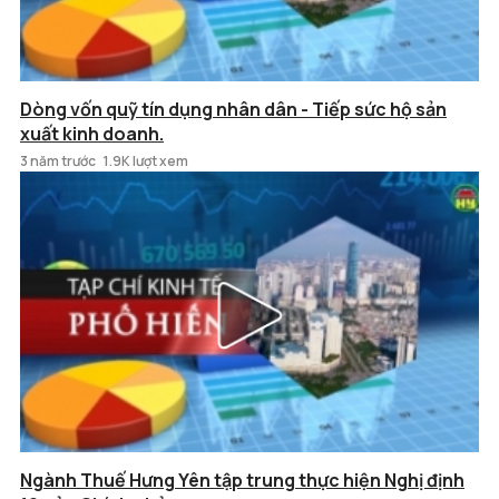
Dòng vốn quỹ tín dụng nhân dân - Tiếp sức hộ sản
xuất kinh doanh.
3 năm trước
1.9K lượt xem
Ngành Thuế Hưng Yên tập trung thực hiện Nghị định