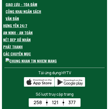
GIAO LƯU - TỌA ĐÀM
CÔNG KHAI NGÂN SÁCH
VĂN BẢN
HƯNG YÊN 24/7
AN NINH - AN TOÀN
NÉT ĐẸP XỨ NHÃN
PHÁT THANH
CÁC CHUYÊN MỤC
Tải ứng dụng HYTV
Số lượt truy cập trang
258
121
377