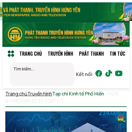
TRANG CHỦ
TRUYỀN HÌNH
PHÁT THANH
TIN TỨC
Kết nối:
Trang chủ
Truyền hình
Tạp chí Kinh tế Phố Hiến
Thứ 6,
07/08/2026 22:33 (GMT+7)