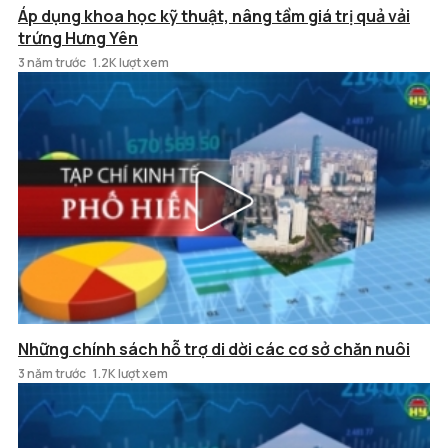
Áp dụng khoa học kỹ thuật, nâng tầm giá trị quả vải
trứng Hưng Yên
3 năm trước
1.2K lượt xem
Những chính sách hỗ trợ di dời các cơ sở chăn nuôi
3 năm trước
1.7K lượt xem