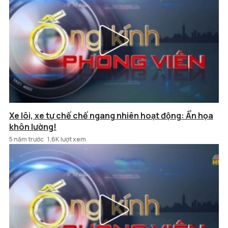
Xe lôi, xe tự chế chế ngang nhiên hoạt động: Ẩn họa
khôn lường!
5 năm trước
1.6K lượt xem