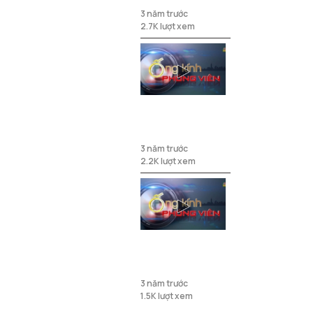
xe chở cát
3 năm trước
2.7K lượt xem
Mối nguy hại từ
nuôi chó thả
rông
3 năm trước
2.2K lượt xem
Ống kính
phóng viên
ngày
3 năm trước
07/11/2023
1.5K lượt xem