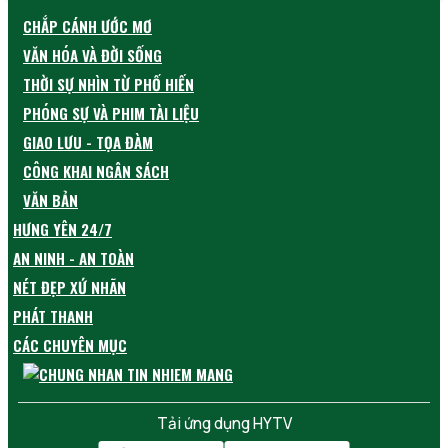
CHẮP CÁNH ƯỚC MƠ
VĂN HÓA VÀ ĐỜI SỐNG
THỜI SỰ NHÌN TỪ PHỐ HIẾN
PHÓNG SỰ VÀ PHIM TÀI LIỆU
GIAO LƯU - TỌA ĐÀM
CÔNG KHAI NGÂN SÁCH
VĂN BẢN
HƯNG YÊN 24/7
AN NINH - AN TOÀN
NÉT ĐẸP XỨ NHÃN
PHÁT THANH
CÁC CHUYÊN MỤC
Tải ứng dụng HYTV