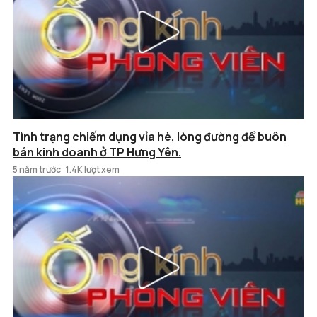
Tình trạng chiếm dụng vỉa hè, lòng đường để buôn
bán kinh doanh ở TP Hưng Yên.
5 năm trước
1.4K lượt xem