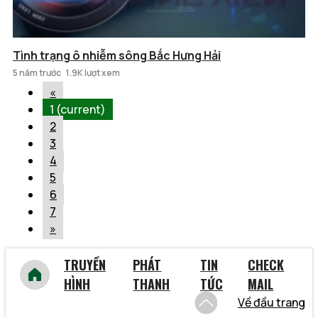
Tình trạng ô nhiễm sông Bắc Hưng Hải
5 năm trước
1.9K lượt xem
«
1
(current)
2
3
4
5
6
7
»
TRUYỀN
PHÁT
TIN
CHECK
HÌNH
THANH
TỨC
MAIL
Về đầu trang