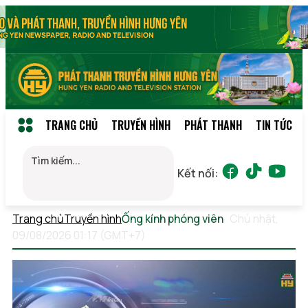
TRANG CHỦ
TRUYỀN HÌNH
PHÁT THANH
TIN TỨC
Kết nối:
Trang chủ
Truyền hình
Ống kính phóng viên
Chủ nhật,
09/08/2026 01:17 (GMT+7)