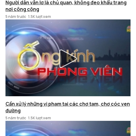
Người dân vẫn lơ là chủ quan, không đeo khẩu trang
nơi công cộng
5 năm trước
1.5K lượt xem
Cần xử lý những vi phạm tại các chợ tạm, chợ cóc ven
đường
5 năm trước
1.5K lượt xem