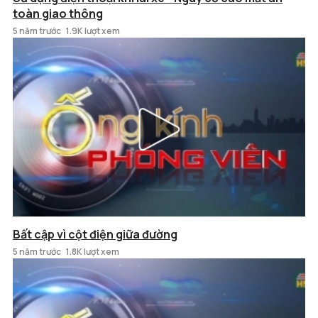
toàn giao thông
5 năm trước
1.9K lượt xem
Bất cập vì cột điện giữa đường
5 năm trước
1.8K lượt xem