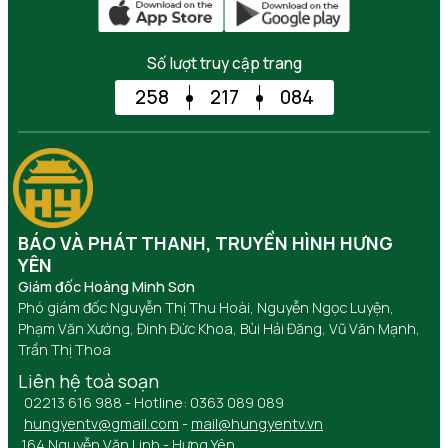
Số lượt truy cập trang
258
217
084
BÁO VÀ PHÁT THANH, TRUYỀN HÌNH HƯNG
YÊN
Giám đốc Hoàng Minh Sơn
Phó giám đốc Nguyễn Thị Thu Hoài, Nguyễn Ngọc Luyện,
Phạm Văn Xướng, Đinh Đức Khoa, Bùi Hải Đăng, Vũ Văn Mạnh,
Trần Thị Thoa
Liên hệ toà soạn
02213 616 988 - Hotline: 0363 089 089
hungyentv@gmail.com
-
mail@hungyentv.vn
164 Nguyễn Văn Linh - Hưng Yên