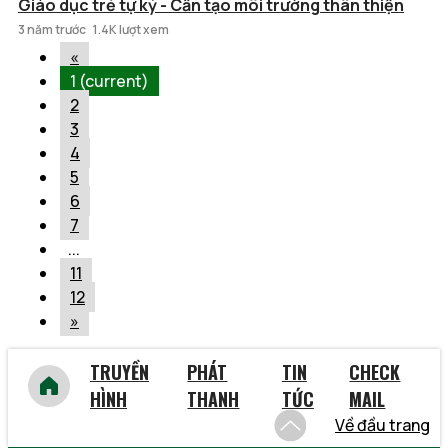
Giáo dục trẻ tự kỷ - Cần tạo môi trường thân thiện
3 năm trước
1.4K lượt xem
«
1
(current)
2
3
4
5
6
7
...
11
12
»
TRUYỀN
PHÁT
TIN
CHECK
HÌNH
THANH
TỨC
MAIL
Về đầu trang