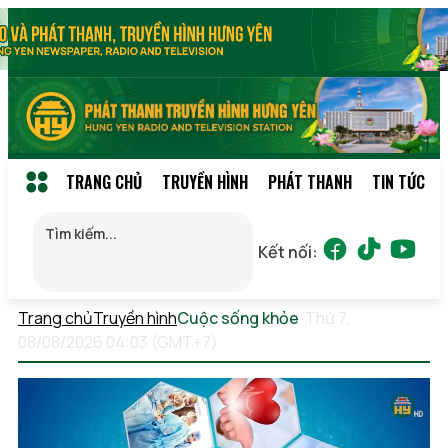
TRANG CHỦ
TRUYỀN HÌNH
PHÁT THANH
TIN TỨC
Kết nối:
Trang chủ
Truyền hình
Cuộc sống khỏe
Thứ 7,
08/08/2026 04:03 (GMT+7)