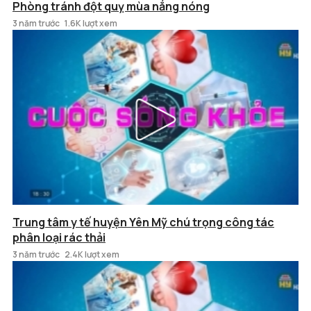
Phòng tránh đột quỵ mùa nắng nóng
3 năm trước
1.6K lượt xem
Trung tâm y tế huyện Yên Mỹ chú trọng công tác
phân loại rác thải
3 năm trước
2.4K lượt xem