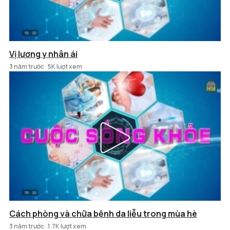
Vị lương y nhân ái
3 năm trước
5K lượt xem
Cách phòng và chữa bệnh da liễu trong mùa hè
3 năm trước
1.7K lượt xem