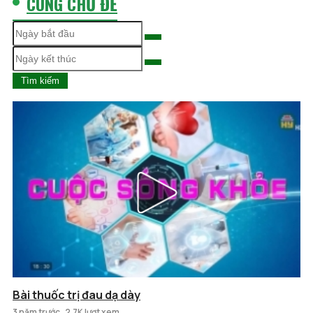
CÙNG CHỦ ĐỀ
Tìm kiếm
Bài thuốc trị đau dạ dày
3 năm trước
2.7K lượt xem