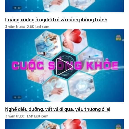
Loãng xương ở người trẻ và cách phòng tránh
3 năm trước
2.8K lượt xem
Nghề điều dưỡng, vất vả đi qua, yêu thương ở lại
3 năm trước
1.5K lượt xem