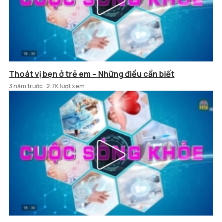
Thoát vị bẹn ở trẻ em – Những điều cần biết
3 năm trước
2.7K lượt xem