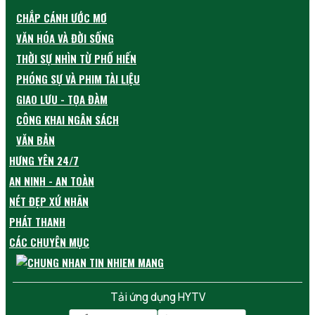
CHẮP CÁNH ƯỚC MƠ
VĂN HÓA VÀ ĐỜI SỐNG
THỜI SỰ NHÌN TỪ PHỐ HIẾN
PHÓNG SỰ VÀ PHIM TÀI LIỆU
GIAO LƯU - TỌA ĐÀM
CÔNG KHAI NGÂN SÁCH
VĂN BẢN
HƯNG YÊN 24/7
AN NINH - AN TOÀN
NÉT ĐẸP XỨ NHÃN
PHÁT THANH
CÁC CHUYÊN MỤC
Tải ứng dụng HYTV