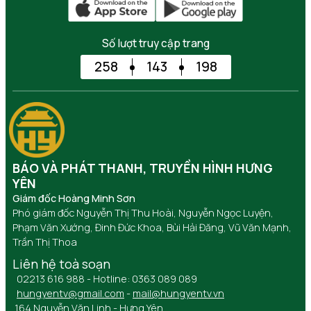
Số lượt truy cập trang
258
143
198
BÁO VÀ PHÁT THANH, TRUYỀN HÌNH HƯNG
YÊN
Giám đốc Hoàng Minh Sơn
Phó giám đốc Nguyễn Thị Thu Hoài, Nguyễn Ngọc Luyện,
Phạm Văn Xướng, Đinh Đức Khoa, Bùi Hải Đăng, Vũ Văn Mạnh,
Trần Thị Thoa
Liên hệ toà soạn
02213 616 988 - Hotline: 0363 089 089
hungyentv@gmail.com
-
mail@hungyentv.vn
164 Nguyễn Văn Linh - Hưng Yên