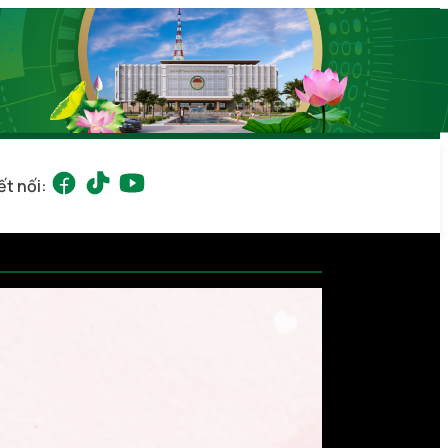
ết nối: