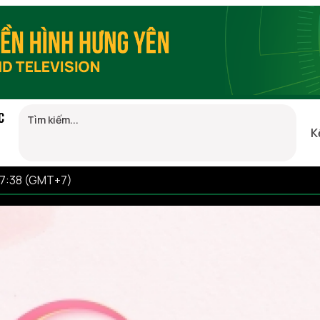
C
K
17:38 (GMT+7)