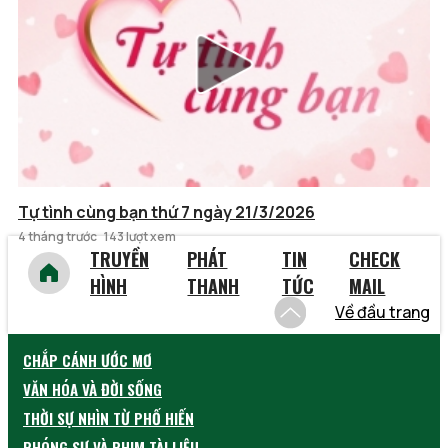
Tự tình cùng bạn thứ 7 ngày 21/3/2026
4 tháng trước
143 lượt xem
TRUYỀN
PHÁT
TIN
CHECK
HÌNH
THANH
TỨC
MAIL
Về đầu trang
CHẮP CÁNH ƯỚC MƠ
VĂN HÓA VÀ ĐỜI SỐNG
THỜI SỰ NHÌN TỪ PHỐ HIẾN
PHÓNG SỰ VÀ PHIM TÀI LIỆU