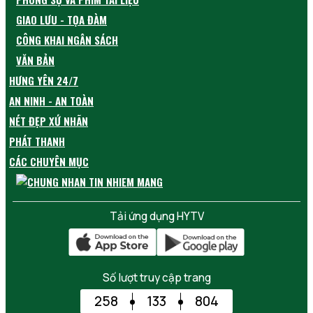
GIAO LƯU - TỌA ĐÀM
CÔNG KHAI NGÂN SÁCH
VĂN BẢN
HƯNG YÊN 24/7
AN NINH - AN TOÀN
NÉT ĐẸP XỨ NHÃN
PHÁT THANH
CÁC CHUYÊN MỤC
Tải ứng dụng HYTV
Số lượt truy cập trang
258
133
804