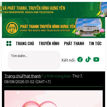
TRANG CHỦ
TRUYỀN HÌNH
PHÁT THANH
TIN TỨC
Kết nối:
Trang chủ
Phát thanh
Tự tình cùng bạn
Thứ 7,
08/08/2026 01:02 (GMT+7)