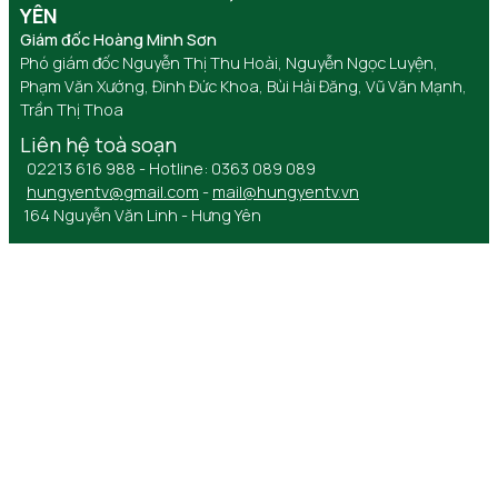
YÊN
Giám đốc Hoàng Minh Sơn
Phó giám đốc Nguyễn Thị Thu Hoài, Nguyễn Ngọc Luyện,
Phạm Văn Xướng, Đinh Đức Khoa, Bùi Hải Đăng, Vũ Văn Mạnh,
Trần Thị Thoa
Liên hệ toà soạn
02213 616 988 - Hotline: 0363 089 089
hungyentv@gmail.com
-
mail@hungyentv.vn
164 Nguyễn Văn Linh - Hưng Yên