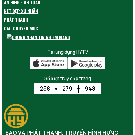
AN NINH - AN TOÀN
NÉT ĐẸP XỨ NHÃN
PHÁT THANH
CÁC CHUYÊN MỤC
Tải ứng dụng HYTV
Số lượt truy cập trang
258
279
948
BÁO VÀ PHÁT THANH, TRUYỀN HÌNH HƯNG