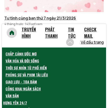
Tự tình cùng bạn thứ 7 ngày 21/3/2026
4 tháng trước
143 lượt xem
TRUYỀN
PHÁT
TIN
CHECK
HÌNH
THANH
TỨC
MAIL
Về đầu trang
CHẮP CÁNH ƯỚC MƠ
VĂN HÓA VÀ ĐỜI SỐNG
THỜI SỰ NHÌN TỪ PHỐ HIẾN
PHÓNG SỰ VÀ PHIM TÀI LIỆU
GIAO LƯU - TỌA ĐÀM
CÔNG KHAI NGÂN SÁCH
VĂN BẢN
HƯNG YÊN 24/7