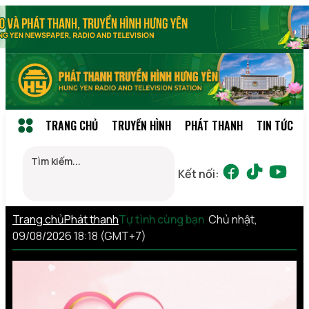
TRANG CHỦ
TRUYỀN HÌNH
PHÁT THANH
TIN TỨC
Kết nối:
Trang chủ
Phát thanh
Tự tình cùng bạn
Chủ nhật,
09/08/2026 18:18 (GMT+7)