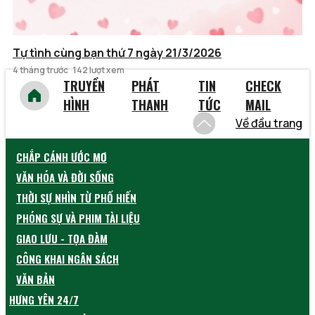
Tự tình cùng bạn thứ 7 ngày 21/3/2026
4 tháng trước
142 lượt xem
TRUYỀN
PHÁT
TIN
CHECK
HÌNH
THANH
TỨC
MAIL
Về đầu trang
CHẮP CÁNH ƯỚC MƠ
VĂN HÓA VÀ ĐỜI SỐNG
THỜI SỰ NHÌN TỪ PHỐ HIẾN
PHÓNG SỰ VÀ PHIM TÀI LIỆU
GIAO LƯU - TỌA ĐÀM
CÔNG KHAI NGÂN SÁCH
VĂN BẢN
HƯNG YÊN 24/7