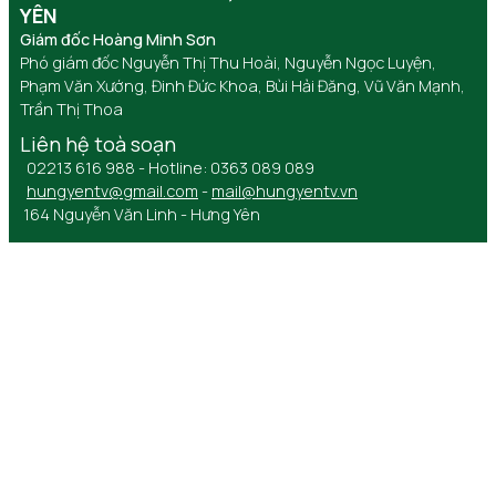
YÊN
Giám đốc Hoàng Minh Sơn
Phó giám đốc Nguyễn Thị Thu Hoài, Nguyễn Ngọc Luyện,
Phạm Văn Xướng, Đinh Đức Khoa, Bùi Hải Đăng, Vũ Văn Mạnh,
Trần Thị Thoa
Liên hệ toà soạn
02213 616 988 - Hotline: 0363 089 089
hungyentv@gmail.com
-
mail@hungyentv.vn
164 Nguyễn Văn Linh - Hưng Yên