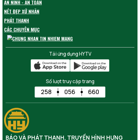
AN NINH - AN TOÀN
NÉT ĐẸP XỨ NHÃN
PHÁT THANH
CÁC CHUYÊN MỤC
Tải ứng dụng HYTV
Số lượt truy cập trang
258
056
660
BÁO VÀ PHÁT THANH, TRUYỀN HÌNH HƯNG