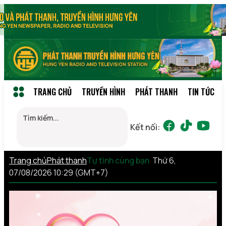
TRANG CHỦ
TRUYỀN HÌNH
PHÁT THANH
TIN TỨC
Kết nối:
Trang chủ
Phát thanh
Tự tình cùng bạn
Thứ 6,
07/08/2026 10:29 (GMT+7)