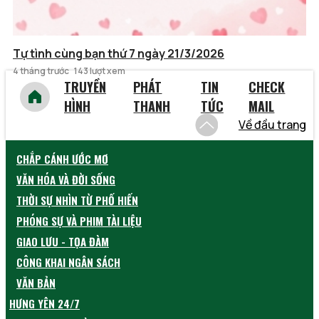
Tự tình cùng bạn thứ 7 ngày 21/3/2026
4 tháng trước
143 lượt xem
TRUYỀN
PHÁT
TIN
CHECK
HÌNH
THANH
TỨC
MAIL
Về đầu trang
CHẮP CÁNH ƯỚC MƠ
VĂN HÓA VÀ ĐỜI SỐNG
THỜI SỰ NHÌN TỪ PHỐ HIẾN
PHÓNG SỰ VÀ PHIM TÀI LIỆU
GIAO LƯU - TỌA ĐÀM
CÔNG KHAI NGÂN SÁCH
VĂN BẢN
HƯNG YÊN 24/7