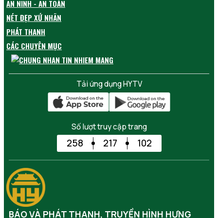
AN NINH - AN TOÀN
NÉT ĐẸP XỨ NHÃN
PHÁT THANH
CÁC CHUYÊN MỤC
Tải ứng dụng HYTV
Số lượt truy cập trang
258
217
102
BÁO VÀ PHÁT THANH, TRUYỀN HÌNH HƯNG