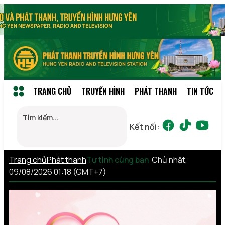
TRANG CHỦ
TRUYỀN HÌNH
PHÁT THANH
TIN TỨC
Kết nối:
Trang chủ
Phát thanh
Tự tình cùng bạn
Chủ nhật,
09/08/2026 01:18 (GMT+7)