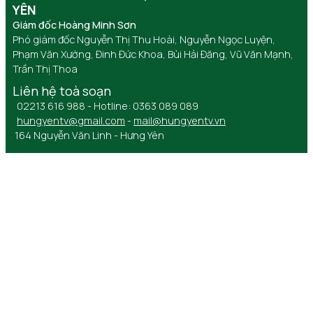
YÊN
Giám đốc Hoàng Minh Sơn
Phó giám đốc Nguyễn Thị Thu Hoài, Nguyễn Ngọc Luyện,
Phạm Văn Xướng, Đinh Đức Khoa, Bùi Hải Đăng, Vũ Văn Mạnh,
Trần Thị Thoa
Liên hệ toà soạn
02213 616 988 - Hotline: 0363 089 089
hungyentv@gmail.com
-
mail@hungyentv.vn
164 Nguyễn Văn Linh - Hưng Yên