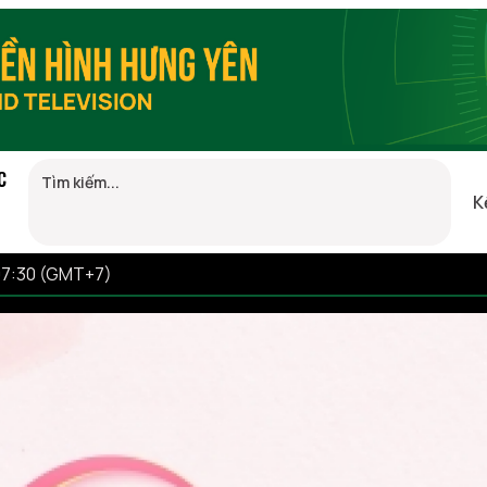
C
K
07:30 (GMT+7)