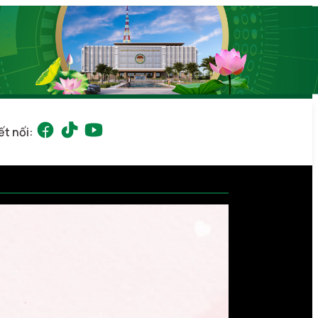
ết nối: