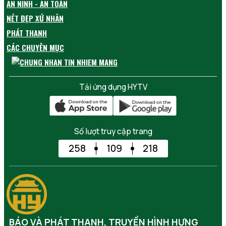
AN NINH - AN TOÀN
NÉT ĐẸP XỨ NHÃN
PHÁT THANH
CÁC CHUYÊN MỤC
Tải ứng dụng HYTV
Số lượt truy cập trang
258
109
218
BÁO VÀ PHÁT THANH, TRUYỀN HÌNH HƯNG