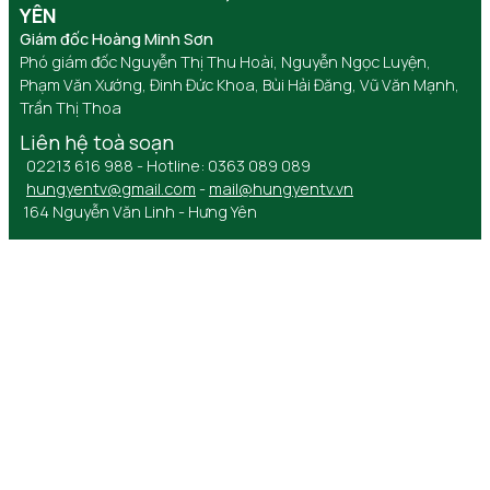
YÊN
Giám đốc Hoàng Minh Sơn
Phó giám đốc Nguyễn Thị Thu Hoài, Nguyễn Ngọc Luyện,
Phạm Văn Xướng, Đinh Đức Khoa, Bùi Hải Đăng, Vũ Văn Mạnh,
Trần Thị Thoa
Liên hệ toà soạn
02213 616 988 - Hotline: 0363 089 089
hungyentv@gmail.com
-
mail@hungyentv.vn
164 Nguyễn Văn Linh - Hưng Yên