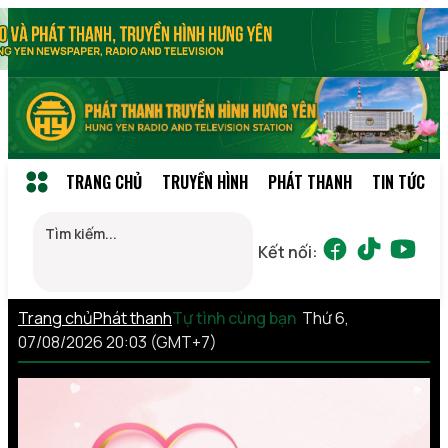
TRANG CHỦ
TRUYỀN HÌNH
PHÁT THANH
TIN TỨC
Kết nối:
Trang chủ
Phát thanh
Tự tình cùng bạn
Thứ 6,
07/08/2026 20:03 (GMT+7)