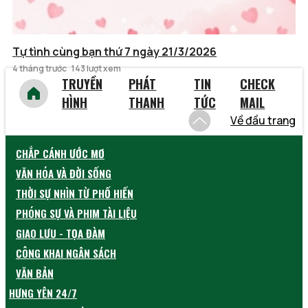
Tự tình cùng bạn thứ 7 ngày 21/3/2026
4 tháng trước
143 lượt xem
TRUYỀN
PHÁT
TIN
CHECK
HÌNH
THANH
TỨC
MAIL
Về đầu trang
CHẮP CÁNH ƯỚC MƠ
VĂN HÓA VÀ ĐỜI SỐNG
THỜI SỰ NHÌN TỪ PHỐ HIẾN
PHÓNG SỰ VÀ PHIM TÀI LIỆU
GIAO LƯU - TỌA ĐÀM
CÔNG KHAI NGÂN SÁCH
VĂN BẢN
HƯNG YÊN 24/7