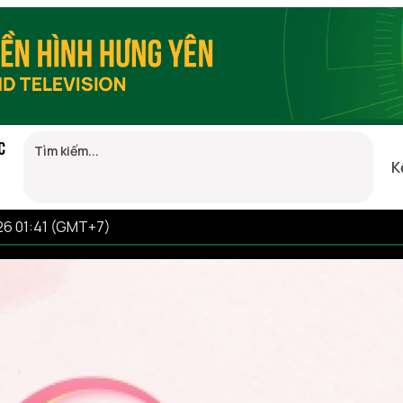
C
K
26 01:41 (GMT+7)