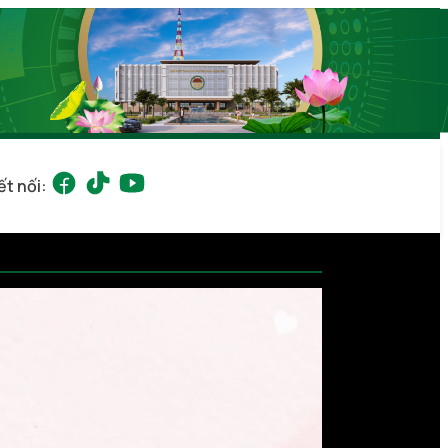
ết nối: