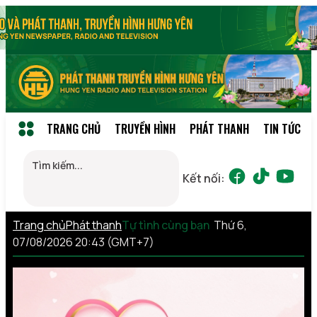
TRANG CHỦ
TRUYỀN HÌNH
PHÁT THANH
TIN TỨC
Kết nối:
Trang chủ
Phát thanh
Tự tình cùng bạn
Thứ 6,
07/08/2026 20:43 (GMT+7)