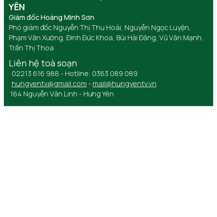
YÊN
Giám đốc Hoàng Minh Sơn
Phó giám đốc Nguyễn Thị Thu Hoài, Nguyễn Ngọc Luyện,
Phạm Văn Xướng, Đinh Đức Khoa, Bùi Hải Đăng, Vũ Văn Mạnh,
Trần Thị Thoa
Liên hệ toà soạn
02213 616 988 - Hotline: 0363 089 089
hungyentv@gmail.com
-
mail@hungyentv.vn
164 Nguyễn Văn Linh - Hưng Yên