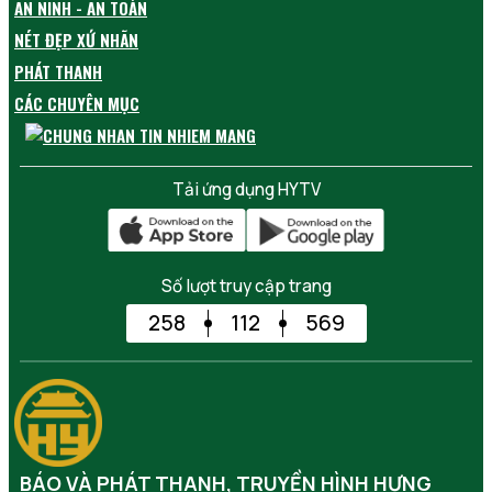
AN NINH - AN TOÀN
NÉT ĐẸP XỨ NHÃN
PHÁT THANH
CÁC CHUYÊN MỤC
Tải ứng dụng HYTV
Số lượt truy cập trang
258
112
569
BÁO VÀ PHÁT THANH, TRUYỀN HÌNH HƯNG