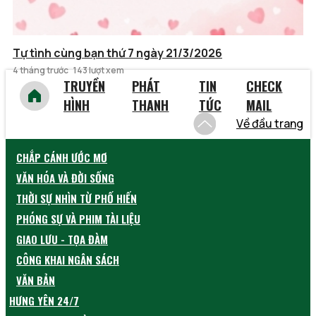
Tự tình cùng bạn thứ 7 ngày 21/3/2026
4 tháng trước
143 lượt xem
TRUYỀN
PHÁT
TIN
CHECK
HÌNH
THANH
TỨC
MAIL
Về đầu trang
CHẮP CÁNH ƯỚC MƠ
VĂN HÓA VÀ ĐỜI SỐNG
THỜI SỰ NHÌN TỪ PHỐ HIẾN
PHÓNG SỰ VÀ PHIM TÀI LIỆU
GIAO LƯU - TỌA ĐÀM
CÔNG KHAI NGÂN SÁCH
VĂN BẢN
HƯNG YÊN 24/7