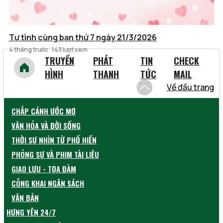
Tự tình cùng bạn thứ 7 ngày 21/3/2026
4 tháng trước
143 lượt xem
TRUYỀN
PHÁT
TIN
CHECK
HÌNH
THANH
TỨC
MAIL
Về đầu trang
CHẮP CÁNH ƯỚC MƠ
VĂN HÓA VÀ ĐỜI SỐNG
THỜI SỰ NHÌN TỪ PHỐ HIẾN
PHÓNG SỰ VÀ PHIM TÀI LIỆU
GIAO LƯU - TỌA ĐÀM
CÔNG KHAI NGÂN SÁCH
VĂN BẢN
HƯNG YÊN 24/7