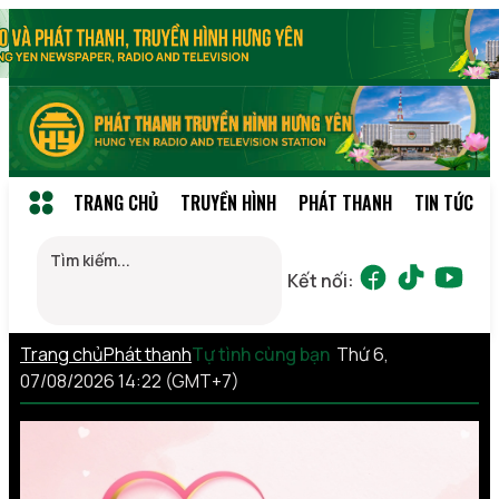
TRANG CHỦ
TRUYỀN HÌNH
PHÁT THANH
TIN TỨC
Kết nối:
Trang chủ
Phát thanh
Tự tình cùng bạn
Thứ 6,
07/08/2026 14:22 (GMT+7)