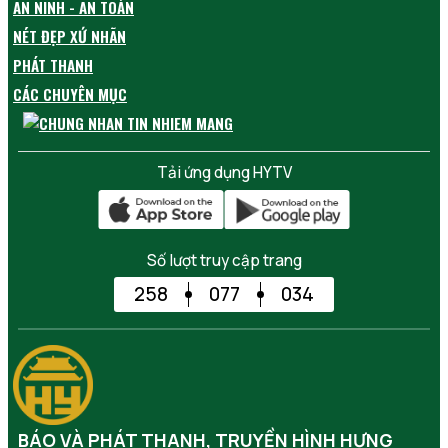
AN NINH - AN TOÀN
NÉT ĐẸP XỨ NHÃN
PHÁT THANH
CÁC CHUYÊN MỤC
Tải ứng dụng HYTV
Số lượt truy cập trang
258
077
034
BÁO VÀ PHÁT THANH, TRUYỀN HÌNH HƯNG