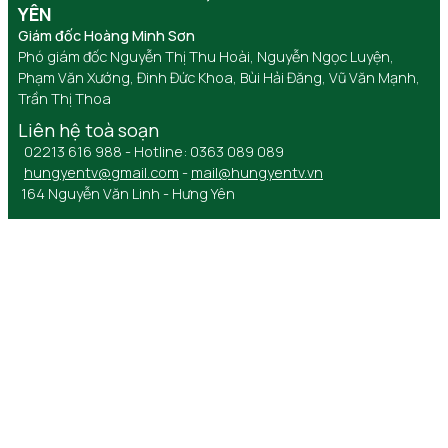
YÊN
Giám đốc Hoàng Minh Sơn
Phó giám đốc Nguyễn Thị Thu Hoài, Nguyễn Ngọc Luyện,
Phạm Văn Xướng, Đinh Đức Khoa, Bùi Hải Đăng, Vũ Văn Mạnh,
Trần Thị Thoa
Liên hệ toà soạn
02213 616 988 - Hotline: 0363 089 089
hungyentv@gmail.com
-
mail@hungyentv.vn
164 Nguyễn Văn Linh - Hưng Yên