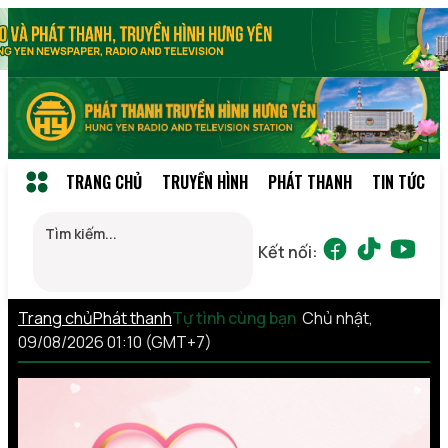
TRANG CHỦ
TRUYỀN HÌNH
PHÁT THANH
TIN TỨC
Kết nối:
Trang chủ
Phát thanh
Tự tình cùng bạn
Chủ nhật,
09/08/2026 01:10 (GMT+7)