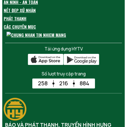
AN NINH - AN TOÀN
NÉT ĐẸP XỨ NHÃN
PHÁT THANH
CÁC CHUYÊN MỤC
Tải ứng dụng HYTV
Số lượt truy cập trang
258
216
884
BÁO VÀ PHÁT THANH, TRUYỀN HÌNH HƯNG