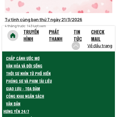
Tự tình cùng bạn thứ 7 ngày 21/3/2026
4 tháng trước
143 lượt xem
TRUYỀN
PHÁT
TIN
CHECK
HÌNH
THANH
TỨC
MAIL
Về đầu trang
CHẮP CÁNH ƯỚC MƠ
VĂN HÓA VÀ ĐỜI SỐNG
THỜI SỰ NHÌN TỪ PHỐ HIẾN
PHÓNG SỰ VÀ PHIM TÀI LIỆU
GIAO LƯU - TỌA ĐÀM
CÔNG KHAI NGÂN SÁCH
VĂN BẢN
HƯNG YÊN 24/7