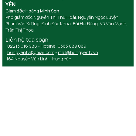
YÊN
Giám đốc Hoàng Minh Sơn
Phó giám đốc Nguyễn Thị Thu Hoài, Nguyễn Ngọc Luyện,
Phạm Văn Xướng, Đinh Đức Khoa, Bùi Hải Đăng, Vũ Văn Mạnh,
Trần Thị Thoa
Liên hệ toà soạn
02213 616 988 - Hotline: 0363 089 089
hungyentv@gmail.com
-
mail@hungyentv.vn
164 Nguyễn Văn Linh - Hưng Yên