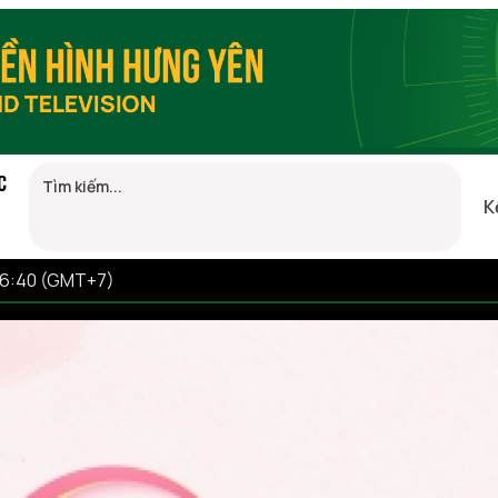
C
K
16:40 (GMT+7)