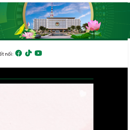
ết nối: