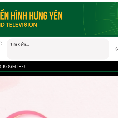
C
K
13:16 (GMT+7)