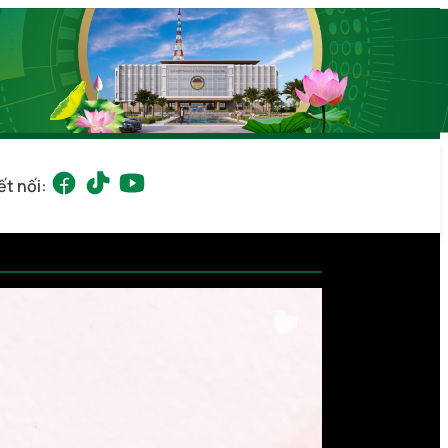
ết nối: