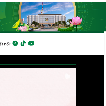
ết nối: