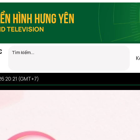
C
K
26 20:21 (GMT+7)