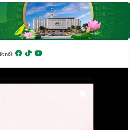
ết nối: