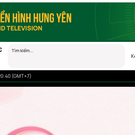
C
K
20:40 (GMT+7)