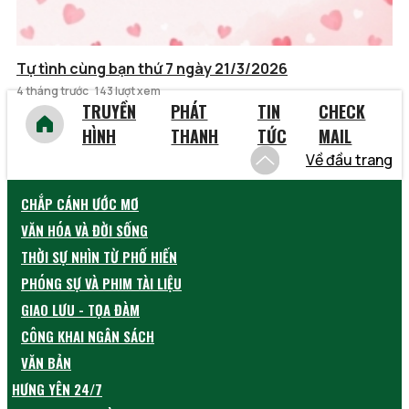
Tự tình cùng bạn thứ 7 ngày 21/3/2026
4 tháng trước
143 lượt xem
TRUYỀN
PHÁT
TIN
CHECK
HÌNH
THANH
TỨC
MAIL
Về đầu trang
CHẮP CÁNH ƯỚC MƠ
VĂN HÓA VÀ ĐỜI SỐNG
THỜI SỰ NHÌN TỪ PHỐ HIẾN
PHÓNG SỰ VÀ PHIM TÀI LIỆU
GIAO LƯU - TỌA ĐÀM
CÔNG KHAI NGÂN SÁCH
VĂN BẢN
HƯNG YÊN 24/7