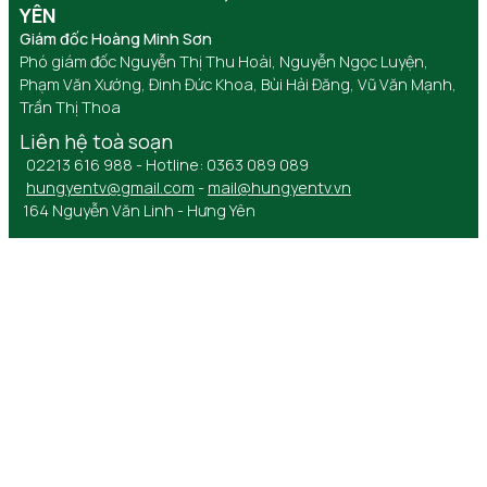
YÊN
Giám đốc Hoàng Minh Sơn
Phó giám đốc Nguyễn Thị Thu Hoài, Nguyễn Ngọc Luyện,
Phạm Văn Xướng, Đinh Đức Khoa, Bùi Hải Đăng, Vũ Văn Mạnh,
Trần Thị Thoa
Liên hệ toà soạn
02213 616 988 - Hotline: 0363 089 089
hungyentv@gmail.com
-
mail@hungyentv.vn
164 Nguyễn Văn Linh - Hưng Yên