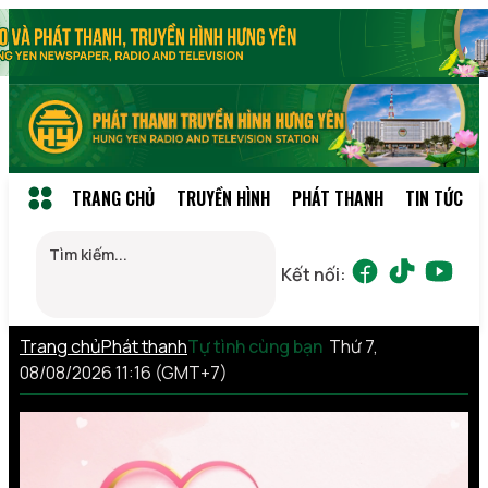
TRANG CHỦ
TRUYỀN HÌNH
PHÁT THANH
TIN TỨC
Kết nối:
Trang chủ
Phát thanh
Tự tình cùng bạn
Thứ 7,
08/08/2026 11:16 (GMT+7)