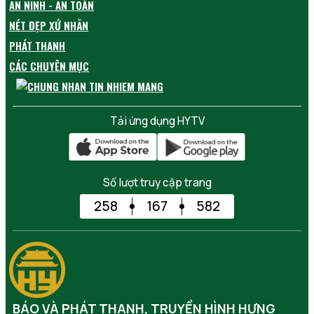
AN NINH - AN TOÀN
NÉT ĐẸP XỨ NHÃN
PHÁT THANH
CÁC CHUYÊN MỤC
Tải ứng dụng HYTV
Số lượt truy cập trang
258
167
582
BÁO VÀ PHÁT THANH, TRUYỀN HÌNH HƯNG