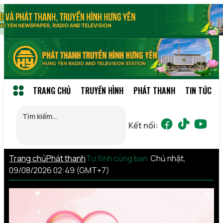
TRANG CHỦ
TRUYỀN HÌNH
PHÁT THANH
TIN TỨC
Kết nối:
Trang chủ
Phát thanh
Tự tình cùng bạn
Chủ nhật,
09/08/2026 02:49 (GMT+7)