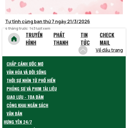
Tự tình cùng bạn thứ 7 ngày 21/3/2026
4 tháng trước
143 lượt xem
TRUYỀN
PHÁT
TIN
CHECK
HÌNH
THANH
TỨC
MAIL
Về đầu trang
CHẮP CÁNH ƯỚC MƠ
VĂN HÓA VÀ ĐỜI SỐNG
THỜI SỰ NHÌN TỪ PHỐ HIẾN
PHÓNG SỰ VÀ PHIM TÀI LIỆU
GIAO LƯU - TỌA ĐÀM
CÔNG KHAI NGÂN SÁCH
VĂN BẢN
HƯNG YÊN 24/7