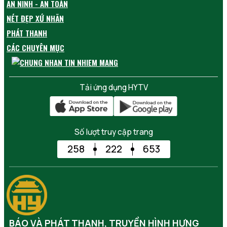
AN NINH - AN TOÀN
NÉT ĐẸP XỨ NHÃN
PHÁT THANH
CÁC CHUYÊN MỤC
Tải ứng dụng HYTV
Số lượt truy cập trang
258
222
653
BÁO VÀ PHÁT THANH, TRUYỀN HÌNH HƯNG