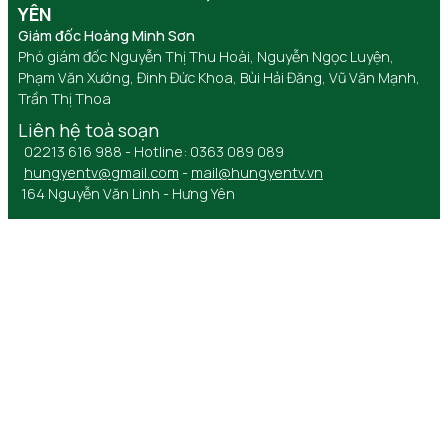
YÊN
Giám đốc Hoàng Minh Sơn
Phó giám đốc Nguyễn Thị Thu Hoài, Nguyễn Ngọc Luyện,
Phạm Văn Xướng, Đinh Đức Khoa, Bùi Hải Đăng, Vũ Văn Mạnh,
Trần Thị Thoa
Liên hệ toà soạn
02213 616 988 - Hotline: 0363 089 089
hungyentv@gmail.com
-
mail@hungyentv.vn
164 Nguyễn Văn Linh - Hưng Yên