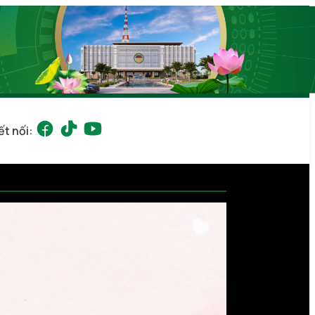
ết nối: