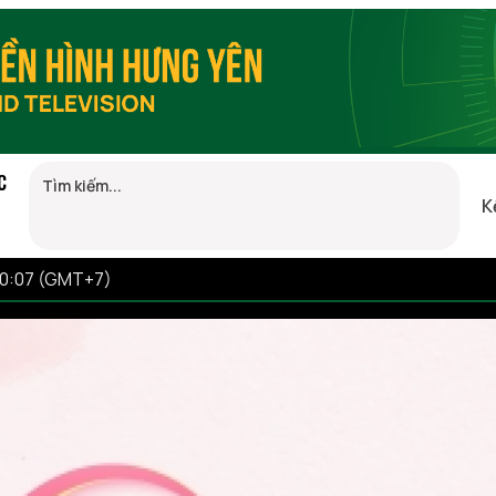
C
K
20:07 (GMT+7)