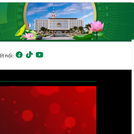
ết nối: