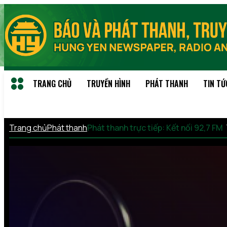
TRANG CHỦ
TRUYỀN HÌNH
PHÁT THANH
TIN TỨ
Trang chủ
Phát thanh
Phát thanh trực tiếp: Kết nối 92,7 FM