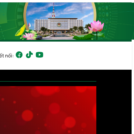
ết nối: