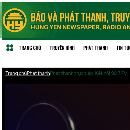
TRANG CHỦ
TRUYỀN HÌNH
PHÁT THANH
TIN TỨ
Trang chủ
Phát thanh
Phát thanh trực tiếp: Kết nối 92,7 FM