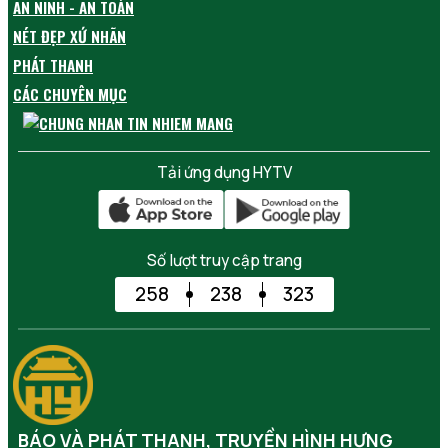
AN NINH - AN TOÀN
NÉT ĐẸP XỨ NHÃN
PHÁT THANH
CÁC CHUYÊN MỤC
Tải ứng dụng HYTV
Số lượt truy cập trang
258
238
323
BÁO VÀ PHÁT THANH, TRUYỀN HÌNH HƯNG