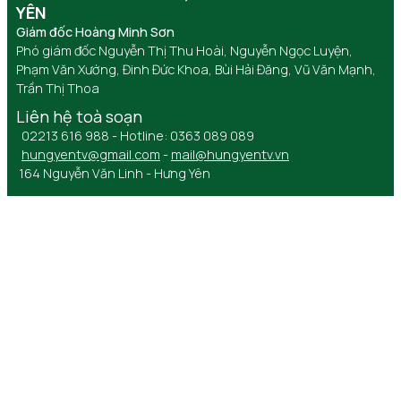
YÊN
Giám đốc Hoàng Minh Sơn
Phó giám đốc Nguyễn Thị Thu Hoài, Nguyễn Ngọc Luyện,
Phạm Văn Xướng, Đinh Đức Khoa, Bùi Hải Đăng, Vũ Văn Mạnh,
Trần Thị Thoa
Liên hệ toà soạn
02213 616 988 - Hotline: 0363 089 089
hungyentv@gmail.com
-
mail@hungyentv.vn
164 Nguyễn Văn Linh - Hưng Yên