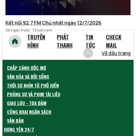
Kết nối 92,7 FM Chủ nhật ngày 12/7/2026
26 ngày trước
73 lượt xem
TRUYỀN
PHÁT
TIN
CHECK
HÌNH
THANH
TỨC
MAIL
Về đầu trang
CHẮP CÁNH ƯỚC MƠ
VĂN HÓA VÀ ĐỜI SỐNG
THỜI SỰ NHÌN TỪ PHỐ HIẾN
PHÓNG SỰ VÀ PHIM TÀI LIỆU
GIAO LƯU - TỌA ĐÀM
CÔNG KHAI NGÂN SÁCH
VĂN BẢN
HƯNG YÊN 24/7