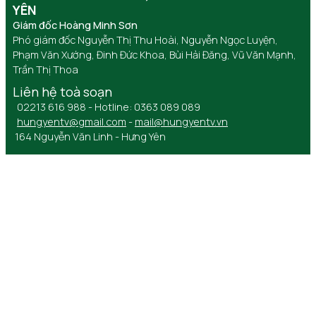
YÊN
Giám đốc Hoàng Minh Sơn
Phó giám đốc Nguyễn Thị Thu Hoài, Nguyễn Ngọc Luyện,
Phạm Văn Xướng, Đinh Đức Khoa, Bùi Hải Đăng, Vũ Văn Mạnh,
Trần Thị Thoa
Liên hệ toà soạn
02213 616 988 - Hotline: 0363 089 089
hungyentv@gmail.com
-
mail@hungyentv.vn
164 Nguyễn Văn Linh - Hưng Yên