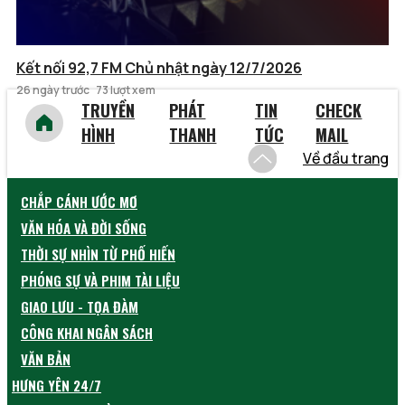
Kết nối 92,7 FM Chủ nhật ngày 12/7/2026
26 ngày trước
73 lượt xem
TRUYỀN
PHÁT
TIN
CHECK
HÌNH
THANH
TỨC
MAIL
Về đầu trang
CHẮP CÁNH ƯỚC MƠ
VĂN HÓA VÀ ĐỜI SỐNG
THỜI SỰ NHÌN TỪ PHỐ HIẾN
PHÓNG SỰ VÀ PHIM TÀI LIỆU
GIAO LƯU - TỌA ĐÀM
CÔNG KHAI NGÂN SÁCH
VĂN BẢN
HƯNG YÊN 24/7