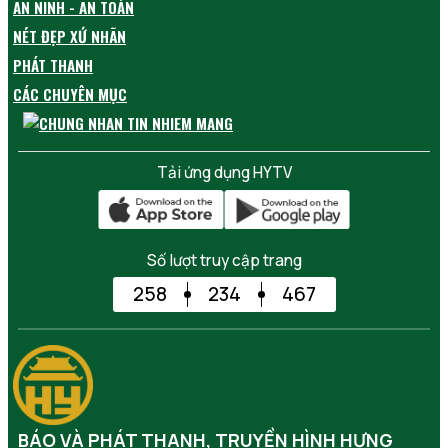
AN NINH - AN TOÀN
NÉT ĐẸP XỨ NHÃN
PHÁT THANH
CÁC CHUYÊN MỤC
Tải ứng dụng HYTV
Số lượt truy cập trang
258
234
467
BÁO VÀ PHÁT THANH, TRUYỀN HÌNH HƯNG