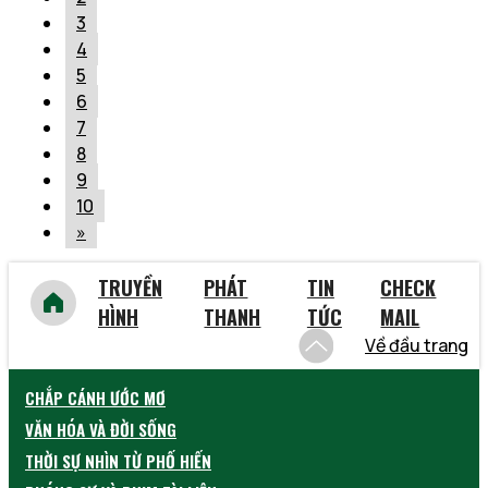
3
4
5
6
7
8
9
10
»
TRUYỀN
PHÁT
TIN
CHECK
HÌNH
THANH
TỨC
MAIL
Về đầu trang
CHẮP CÁNH ƯỚC MƠ
VĂN HÓA VÀ ĐỜI SỐNG
THỜI SỰ NHÌN TỪ PHỐ HIẾN