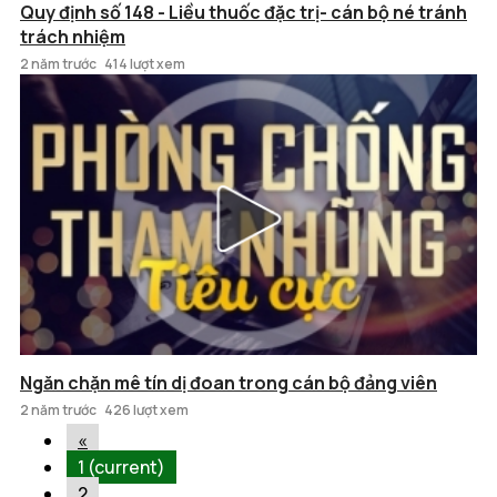
Quy định số 148 - Liều thuốc đặc trị- cán bộ né tránh
trách nhiệm
2 năm trước
414 lượt xem
Ngăn chặn mê tín dị đoan trong cán bộ đảng viên
2 năm trước
426 lượt xem
«
1
(current)
2