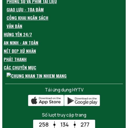
PHÓNG SỰ VÀ PHIM TÀI LIỆU
GIAO LƯU - TỌA ĐÀM
CÔNG KHAI NGÂN SÁCH
VĂN BẢN
HƯNG YÊN 24/7
AN NINH - AN TOÀN
NÉT ĐẸP XỨ NHÃN
PHÁT THANH
CÁC CHUYÊN MỤC
Tải ứng dụng HYTV
Số lượt truy cập trang
258
134
277