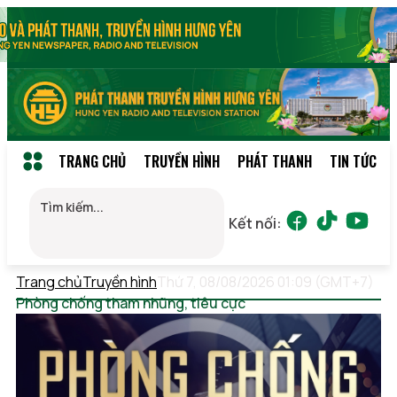
TRANG CHỦ
TRUYỀN HÌNH
PHÁT THANH
TIN TỨC
Kết nối:
Trang chủ
Truyền hình
Thứ 7, 08/08/2026 01:09 (GMT+7)
Phòng chống tham nhũng, tiêu cực