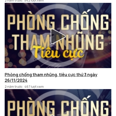
2 năm trước
542 lượt xem
Phòng chống tham nhũng, tiêu cực thứ 3 ngày
26/11/2024
2 năm trước
467 lượt xem