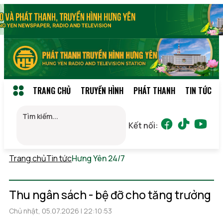
TRANG CHỦ
TRUYỀN HÌNH
PHÁT THANH
TIN TỨC
Kết nối:
Trang chủ
Tin tức
Hưng Yên 24/7
Thứ 6, 07/08/2026
22:24
(GMT+7)
Thu ngân sách - bệ đỡ cho tăng trưởng
Chủ nhật, 05.07.2026 | 22:10:53