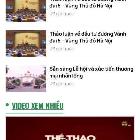
đai 5 – Vùng Thủ đô Hà Nội
23 giờ trước
Thảo luận về đầu tư đường Vành
đai 5 – Vùng Thủ đô Hà Nội
23 giờ trước
Sẵn sàng Lễ hội và xúc tiến thương
mại nhãn lồng
23 giờ trước
VIDEO XEM NHIỀU