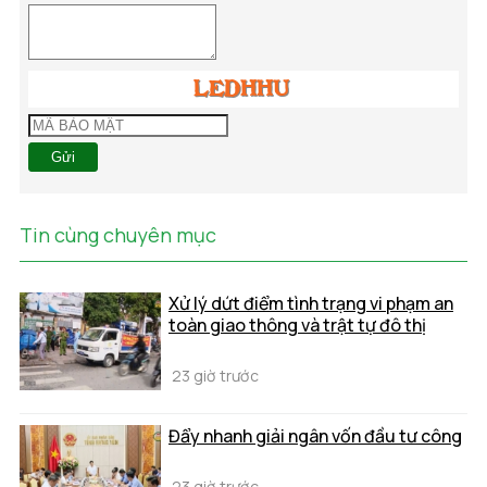
Gửi
Tin cùng chuyên mục
Xử lý dứt điểm tình trạng vi phạm an
toàn giao thông và trật tự đô thị
23 giờ trước
Đẩy nhanh giải ngân vốn đầu tư công
23 giờ trước