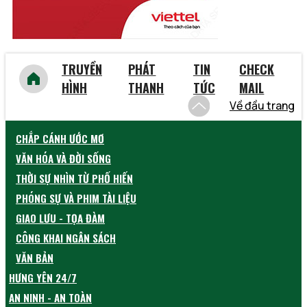
TRUYỀN
PHÁT
TIN
CHECK
HÌNH
THANH
TỨC
MAIL
Về đầu trang
CHẮP CÁNH ƯỚC MƠ
VĂN HÓA VÀ ĐỜI SỐNG
THỜI SỰ NHÌN TỪ PHỐ HIẾN
PHÓNG SỰ VÀ PHIM TÀI LIỆU
GIAO LƯU - TỌA ĐÀM
CÔNG KHAI NGÂN SÁCH
VĂN BẢN
HƯNG YÊN 24/7
AN NINH - AN TOÀN