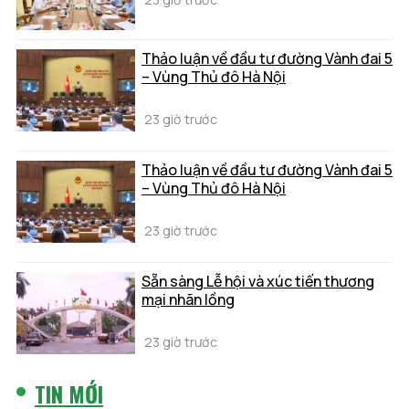
Thảo luận về đầu tư đường Vành đai 5
– Vùng Thủ đô Hà Nội
23 giờ trước
Thảo luận về đầu tư đường Vành đai 5
– Vùng Thủ đô Hà Nội
23 giờ trước
Sẵn sàng Lễ hội và xúc tiến thương
mại nhãn lồng
23 giờ trước
TIN MỚI