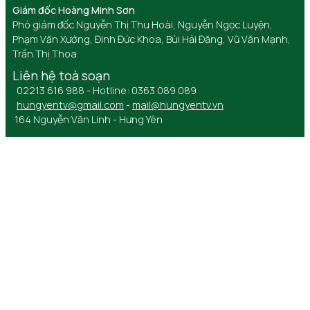
Giám đốc Hoàng Minh Sơn
Phó giám đốc Nguyễn Thị Thu Hoài, Nguyễn Ngọc Luyện,
Phạm Văn Xướng, Đinh Đức Khoa, Bùi Hải Đăng, Vũ Văn Mạnh,
Trần Thị Thoa
Liên hệ toà soạn
02213 616 988 - Hotline: 0363 089 089
hungyentv@gmail.com
-
mail@hungyentv.vn
164 Nguyễn Văn Linh - Hưng Yên