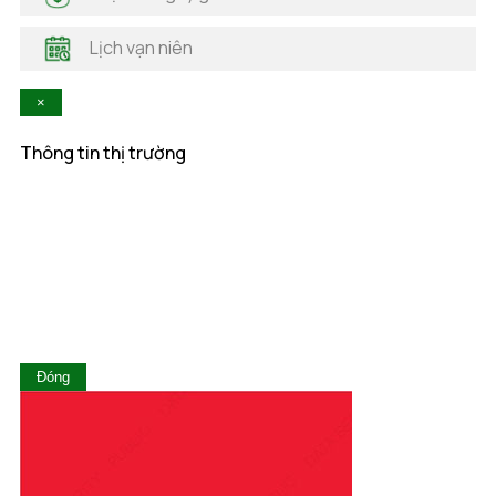
Hà Tĩnh
Hậu Giang
Lịch vạn niên
Hòa Bình
Khánh Hòa
×
Kiên Giang
Kon Tum
Thông tin thị trường
Lai Châu
Lâm Đồng
Lạng Sơn
Lào Cai
Long An
Nam Định
Nghệ An
Ninh Bình
Ninh Thuận
Đóng
Phú Thọ
Phú Yên
Quảng Bình
Quảng Nam