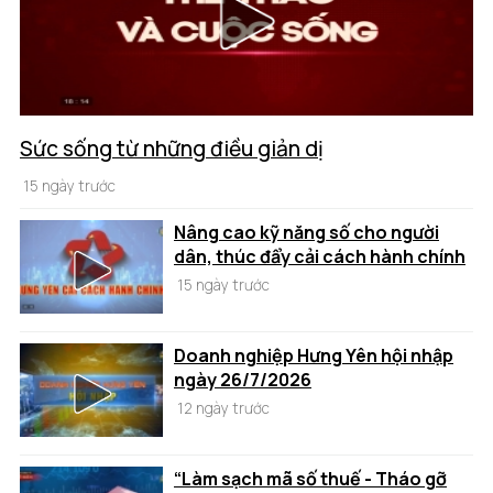
Sức sống từ những điều giản dị
15 ngày trước
Nâng cao kỹ năng số cho người
dân, thúc đẩy cải cách hành chính
15 ngày trước
Doanh nghiệp Hưng Yên hội nhập
ngày 26/7/2026
12 ngày trước
“Làm sạch mã số thuế - Tháo gỡ