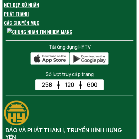
NÉT ĐẸP XỨ NHÃN
PHÁT THANH
CÁC CHUYÊN MỤC
Tải ứng dụng HYTV
Số lượt truy cập trang
258
120
600
BÁO VÀ PHÁT THANH, TRUYỀN HÌNH HƯNG
YÊN