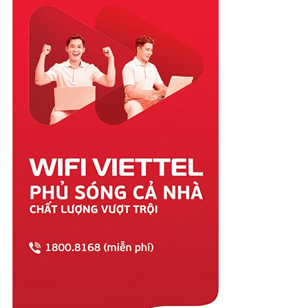
Quảng Ngãi
Quảng Ninh
Quảng Trị
Sóc Trăng
Sơn La
Tây Ninh
Thái Bình
Thái Nguyên
Thanh Hóa
Thừa Thiên Huế
Tiền Giang
Trà Vinh
Tuyên Quang
Vĩnh Long
Vĩnh Phúc
Vũng Tàu
Yên Bái