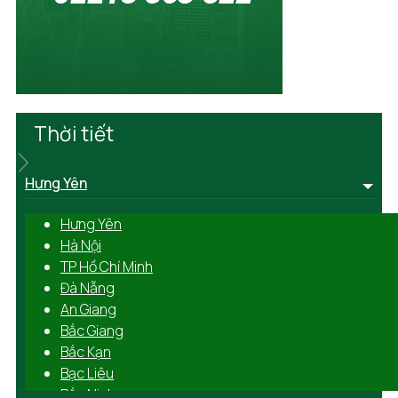
Thời tiết
Hưng Yên
Hưng Yên
Hà Nội
TP Hồ Chí Minh
Đà Nẵng
An Giang
Bắc Giang
Bắc Kạn
Bạc Liêu
Bắc Ninh