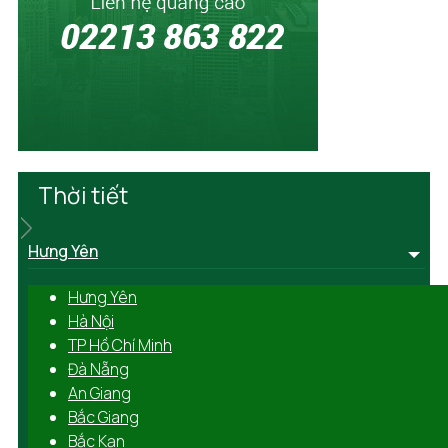
Thời tiết
Hưng Yên
Hưng Yên
Hà Nội
TP Hồ Chí Minh
Đà Nẵng
An Giang
Bắc Giang
Bắc Kạn