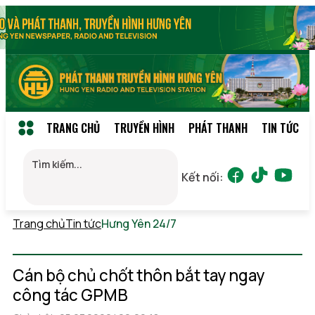
TRANG CHỦ
TRUYỀN HÌNH
PHÁT THANH
TIN TỨC
Kết nối:
Trang chủ
Tin tức
Hưng Yên 24/7
Chủ nhật, 09/08/2026
00:31
(GMT+7)
Cán bộ chủ chốt thôn bắt tay ngay
công tác GPMB