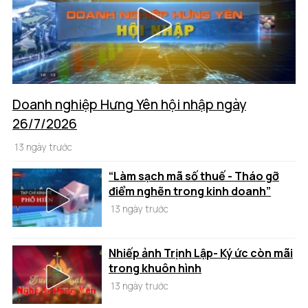
Doanh nghiệp Hưng Yên hội nhập ngày
26/7/2026
13 ngày trước
“Làm sạch mã số thuế - Tháo gỡ
điểm nghẽn trong kinh doanh”
13 ngày trước
Nhiếp ảnh Trịnh Lập- Ký ức còn mãi
trong khuôn hình
13 ngày trước