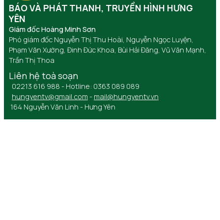
BÁO VÀ PHÁT THANH, TRUYỀN HÌNH HƯNG
YÊN
Giám đốc Hoàng Minh Sơn
Phó giám đốc Nguyễn Thị Thu Hoài, Nguyễn Ngọc Luyện,
Phạm Văn Xướng, Đinh Đức Khoa, Bùi Hải Đăng, Vũ Văn Mạnh,
Trần Thị Thoa
Liên hệ toà soạn
02213 616 988 - Hotline: 0363 089 089
hungyentv@gmail.com
-
mail@hungyentv.vn
164 Nguyễn Văn Linh - Hưng Yên