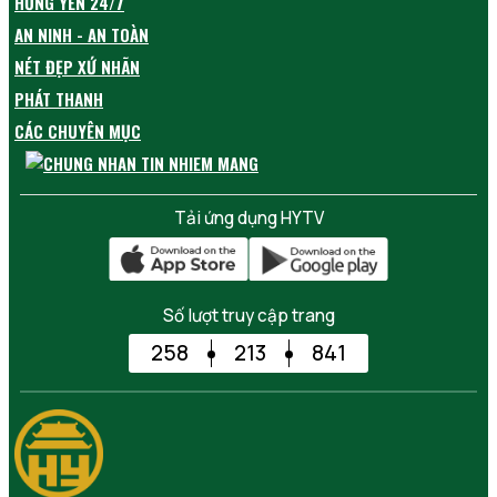
HƯNG YÊN 24/7
AN NINH - AN TOÀN
NÉT ĐẸP XỨ NHÃN
PHÁT THANH
CÁC CHUYÊN MỤC
Tải ứng dụng HYTV
Số lượt truy cập trang
258
213
841