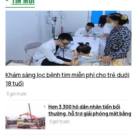
Khám sàng lọc bệnh tim miễn phí cho trẻ dưới
18 tuổi
3 giờ trước
Hơn 3.300 hộ dân nhận tiền bồi
thường, hỗ trợ giải phóng mặt bằng
3 giờ trước