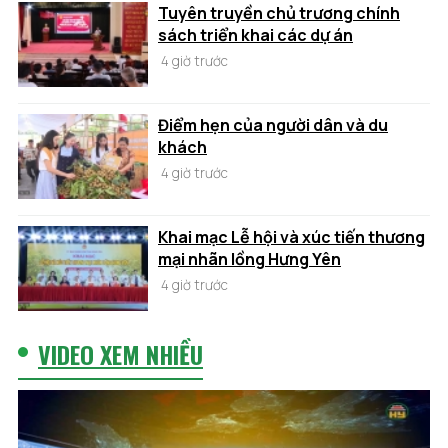
Tuyên truyền chủ trương chính
sách triển khai các dự án
4 giờ trước
Điểm hẹn của người dân và du
khách
4 giờ trước
Khai mạc Lễ hội và xúc tiến thương
mại nhãn lồng Hưng Yên
4 giờ trước
VIDEO XEM NHIỀU