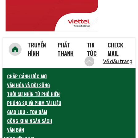
TRUYỀN
PHÁT
TIN
CHECK
HÌNH
THANH
TỨC
MAIL
Về đầu trang
CHẮP CÁNH ƯỚC MƠ
VĂN HÓA VÀ ĐỜI SỐNG
THỜI SỰ NHÌN TỪ PHỐ HIẾN
PHÓNG SỰ VÀ PHIM TÀI LIỆU
GIAO LƯU - TỌA ĐÀM
CÔNG KHAI NGÂN SÁCH
VĂN BẢN