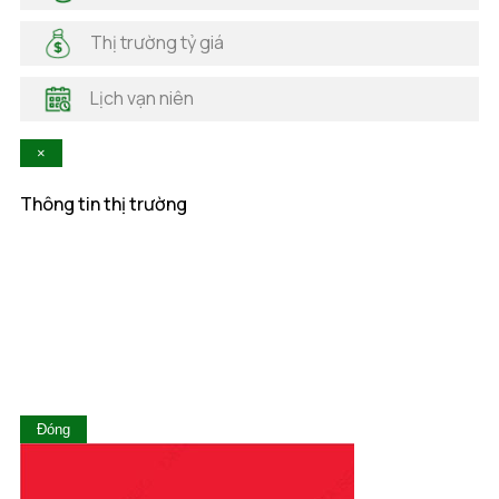
Hải Phòng
Hà Nam
Thị trường tỷ giá
Hà Tĩnh
Hậu Giang
Lịch vạn niên
Hòa Bình
Khánh Hòa
×
Kiên Giang
Kon Tum
Thông tin thị trường
Lai Châu
Lâm Đồng
Lạng Sơn
Lào Cai
Long An
Nam Định
Nghệ An
Ninh Bình
Ninh Thuận
Đóng
Phú Thọ
Phú Yên