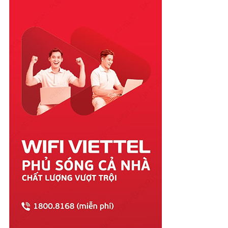
Quảng Bình
Quảng Nam
Quảng Ngãi
Quảng Ninh
Quảng Trị
Sóc Trăng
Sơn La
Tây Ninh
Thái Bình
Thái Nguyên
Thanh Hóa
Thừa Thiên Huế
Tiền Giang
Trà Vinh
Tuyên Quang
Vĩnh Long
Vĩnh Phúc
Vũng Tàu
Yên Bái