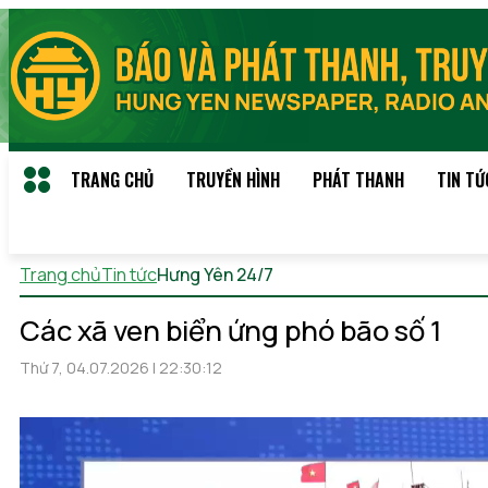
TRANG CHỦ
TRUYỀN HÌNH
PHÁT THANH
TIN TỨ
Trang chủ
Tin tức
Hưng Yên 24/7
Thứ 5, 06/08/2026 11:57
(
Các xã ven biển ứng phó bão số 1
Thứ 7, 04.07.2026 | 22:30:12