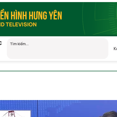
C
K
GMT+7)