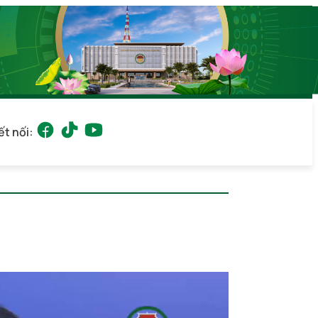
ết nối: