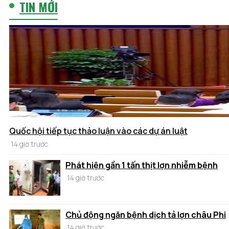
TIN MỚI
Quốc hội tiếp tục thảo luận vào các dự án luật
14 giờ trước
Phát hiện gần 1 tấn thịt lợn nhiễm bệnh
14 giờ trước
Chủ động ngăn bệnh dịch tả lợn châu Phi
14 giờ trước