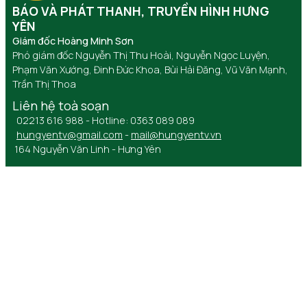
BÁO VÀ PHÁT THANH, TRUYỀN HÌNH HƯNG
YÊN
Giám đốc Hoàng Minh Sơn
Phó giám đốc Nguyễn Thị Thu Hoài, Nguyễn Ngọc Luyện,
Phạm Văn Xướng, Đinh Đức Khoa, Bùi Hải Đăng, Vũ Văn Mạnh,
Trần Thị Thoa
Liên hệ toà soạn
02213 616 988 - Hotline: 0363 089 089
hungyentv@gmail.com
-
mail@hungyentv.vn
164 Nguyễn Văn Linh - Hưng Yên