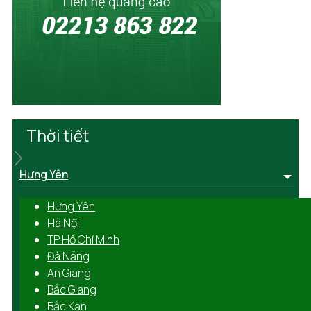
Thời tiết
Hưng Yên
Hưng Yên
Hà Nội
TP Hồ Chí Minh
Đà Nẵng
An Giang
Bắc Giang
Bắc Kạn