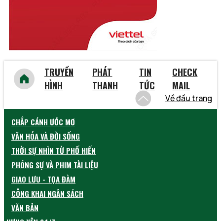
TRUYỀN
PHÁT
TIN
CHECK
HÌNH
THANH
TỨC
MAIL
Về đầu trang
CHẮP CÁNH ƯỚC MƠ
VĂN HÓA VÀ ĐỜI SỐNG
THỜI SỰ NHÌN TỪ PHỐ HIẾN
PHÓNG SỰ VÀ PHIM TÀI LIỆU
GIAO LƯU - TỌA ĐÀM
CÔNG KHAI NGÂN SÁCH
VĂN BẢN