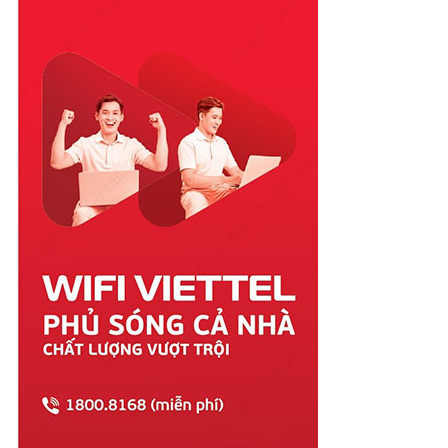
Quảng Bình
Quảng Nam
Quảng Ngãi
Quảng Ninh
Quảng Trị
Sóc Trăng
Sơn La
Tây Ninh
Thái Bình
Thái Nguyên
Thanh Hóa
Thừa Thiên Huế
Tiền Giang
Trà Vinh
Tuyên Quang
Vĩnh Long
Vĩnh Phúc
Vũng Tàu
Yên Bái