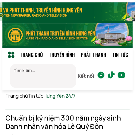
TRANG CHỦ
TRUYỀN HÌNH
PHÁT THANH
TIN TỨC
Kết nối:
Trang chủ
Tin tức
Hưng Yên 24/7
Chủ nhật, 09/08/2026
20:57
(GMT+7)
Chuẩn bị kỷ niệm 300 năm ngày sinh
Danh nhân văn hóa Lê Quý Đôn