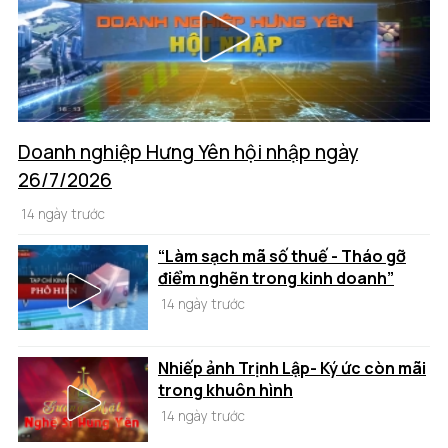
Doanh nghiệp Hưng Yên hội nhập ngày
26/7/2026
14 ngày trước
“Làm sạch mã số thuế - Tháo gỡ
điểm nghẽn trong kinh doanh”
14 ngày trước
Nhiếp ảnh Trịnh Lập- Ký ức còn mãi
trong khuôn hình
14 ngày trước