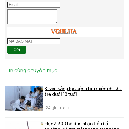
Gửi
Tin cùng chuyên mục
Khám sàng lọc bệnh tim miễn phí cho
trẻ dưới 18 tuổi
24 giờ trước
Hơn 3.300 hộ dân nhận tiền bồi