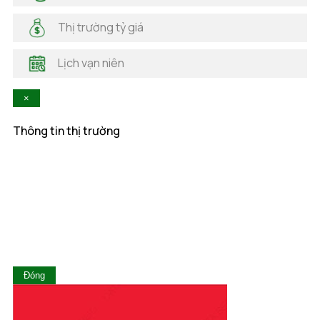
Hải Phòng
Hà Nam
Thị trường tỷ giá
Hà Tĩnh
Hậu Giang
Lịch vạn niên
Hòa Bình
Khánh Hòa
×
Kiên Giang
Kon Tum
Thông tin thị trường
Lai Châu
Lâm Đồng
Lạng Sơn
Lào Cai
Long An
Nam Định
Nghệ An
Ninh Bình
Ninh Thuận
Đóng
Phú Thọ
Phú Yên