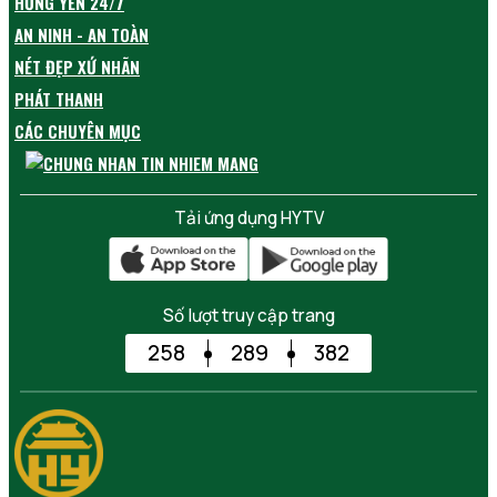
HƯNG YÊN 24/7
AN NINH - AN TOÀN
NÉT ĐẸP XỨ NHÃN
PHÁT THANH
CÁC CHUYÊN MỤC
Tải ứng dụng HYTV
Số lượt truy cập trang
258
289
382