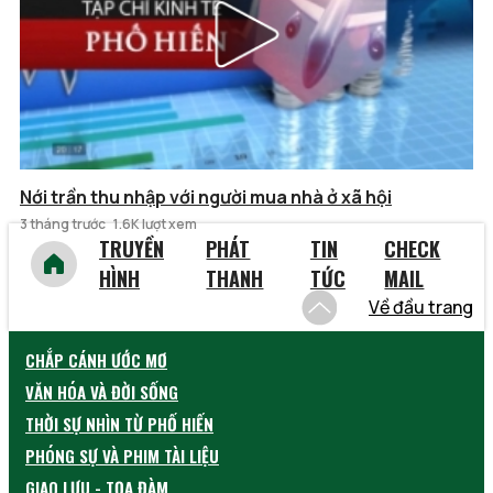
Nới trần thu nhập với người mua nhà ở xã hội
3 tháng trước
1.6K lượt xem
TRUYỀN
PHÁT
TIN
CHECK
HÌNH
THANH
TỨC
MAIL
Về đầu trang
CHẮP CÁNH ƯỚC MƠ
VĂN HÓA VÀ ĐỜI SỐNG
THỜI SỰ NHÌN TỪ PHỐ HIẾN
PHÓNG SỰ VÀ PHIM TÀI LIỆU
GIAO LƯU - TỌA ĐÀM