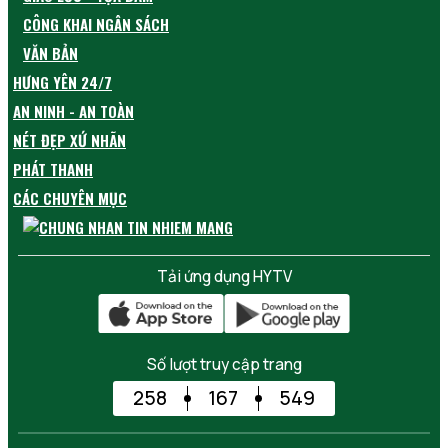
CÔNG KHAI NGÂN SÁCH
VĂN BẢN
HƯNG YÊN 24/7
AN NINH - AN TOÀN
NÉT ĐẸP XỨ NHÃN
PHÁT THANH
CÁC CHUYÊN MỤC
Tải ứng dụng HYTV
Số lượt truy cập trang
258
167
549