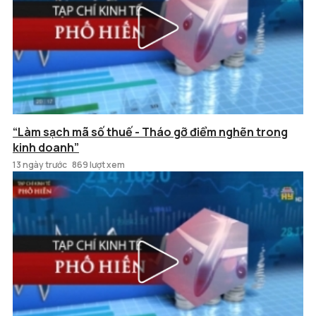
“Làm sạch mã số thuế - Tháo gỡ điểm nghẽn trong
kinh doanh”
13 ngày trước
869 lượt xem